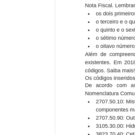
Nota Fiscal. Lembran
os dois primeiro
o terceiro e o q
o quinto e o sex
o sétimo número:
o oitavo número:
Além de compreende
existentes. Em 201
códigos. Saiba mais!
Os códigos inserido
De acordo com as 
Nomenclatura Comum
2707.50.10: Mis
componentes maj
2707.50.90: Outr
3105.30.00: Hid
3823.70.40: Cetíl