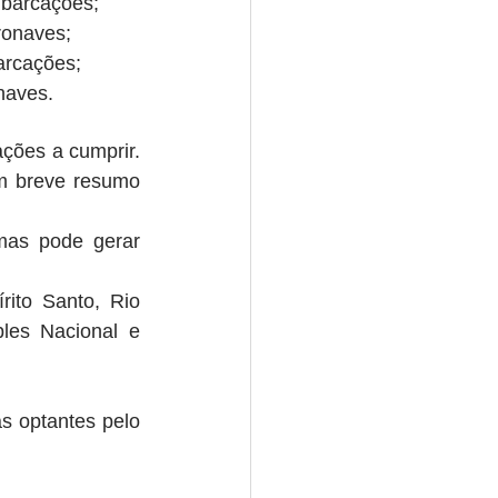
barcações;  
onaves;  
rcações;  
naves. 
ções a cumprir. 
 breve resumo 
mas pode gerar 
ito Santo, Rio 
es Nacional e 
s optantes pelo 