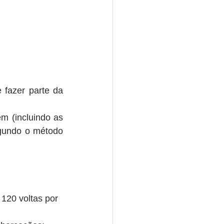
fazer parte da 
m (incluindo as 
gundo o método 
5403.31.00: De raiom viscose, sem torção ou com torção não superior a 120 voltas por   