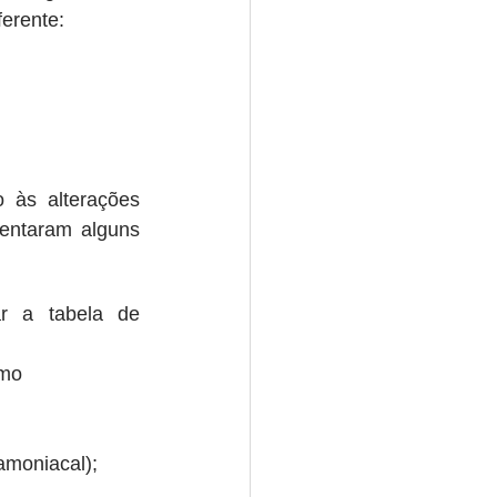
erente: 
 às alterações 
ntaram alguns 
 a tabela de 
omo 
amoniacal);  