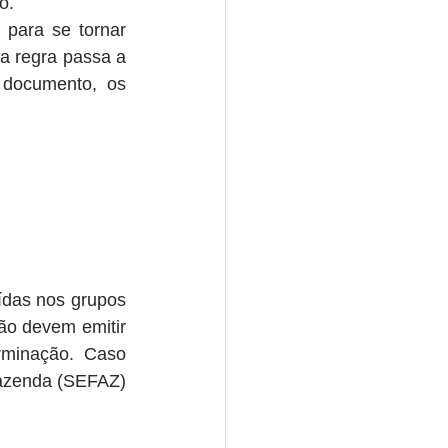
o.
para se tornar 
a regra passa a 
documento, os 
ídas nos grupos 
ão devem emitir 
minação. Caso 
Fazenda (SEFAZ) 