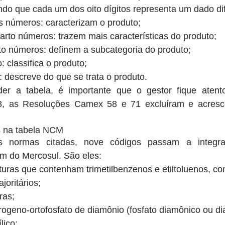
do que cada um dos oito dígitos representa um dado dif
s números: caracterizam o produto;  
uarto números: trazem mais características do produto;  
to números: definem a subcategoria do produto;  
 classifica o produto;  
 descreve do que se trata o produto. 
r a tabela, é importante que o gestor fique atento
8, as Resoluções Camex 58 e 71 excluíram e acresce
s na tabela NCM
normas citadas, nove códigos passam a integrar
 do Mercosul. São eles: 
turas que contenham trimetilbenzenos e etiltoluenos, c
oritários;  
as;  
rogeno-ortofosfato de diamônio (fosfato diamônico ou di
ico;  