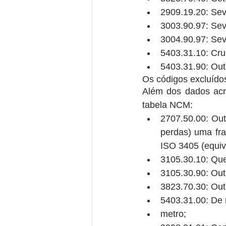
2909.19.20: Sevo
3003.90.97: Sevo
3004.90.97: Sevo
5403.31.10: Cru
5403.31.90: Outr
Os códigos excluído
Além dos dados acre
tabela NCM: 
2707.50.00: Out
perdas) uma fr
ISO 3405 (equiv
3105.30.10: Que
3105.30.90: Outr
3823.70.30: Outr
metro;  