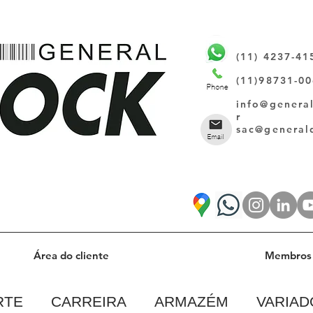
(11) 4237-41
(11)98731-0
info@genera
r
sac@general
Área do cliente
Membros 
RTE
CARREIRA
ARMAZÉM
VARIAD