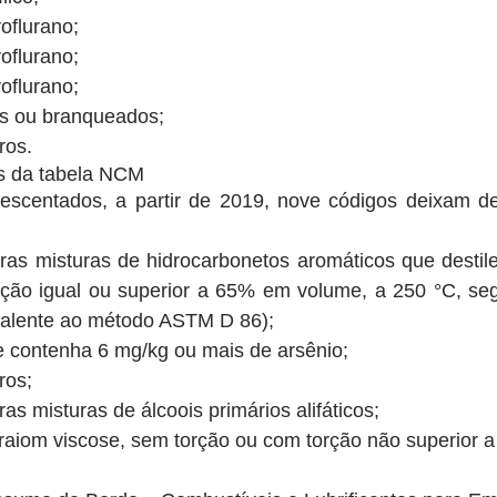
flurano;  
flurano;  
flurano;  
s ou branqueados;  
os.​ 
s da tabela NCM
scentados, a partir de 2019, nove códigos deixam de 
ras misturas de hidrocarbonetos aromáticos que destile
ação igual ou superior a 65% em volume, a 250 °C, se
alente ao método ASTM D 86);  
 contenha 6 mg/kg ou mais de arsênio;  
os;  
as misturas de álcoois primários alifáticos;  