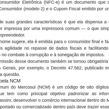
onsumidor Eletrônica (NFC-e) é um documento que su
Consumidor (modelo 2) e o Cupom Fiscal emitido por u
 suas grandes características é que ela dispensa a 
r impressa por uma impressora comum — o que simplif
mpreendedor.
ome sugere, ela é emitida para o consumidor final e fa
is agilidade no repasse de dados fiscais e facilitando
os no combate à corrupção e à sonegação de impostos.
 emissão desse documento também se tornou obrigatória 
 Gerais, por exemplo, o Decreto 47.562, publicado 
a questão.
abela NCM
um do Mercosul (NCM) é um código de oito dígitos d
ue tem como principal objetivo padronizar as info
assim, desenvolver o comércio internacional dentro do 
portado ou comercializado dentro país deve trazer esse