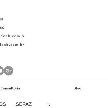
59
060
ldock.com.b
dock.com.br
Consultoria
Blog
OS
SEFAZ