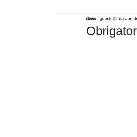
TECNOLOGIA
gdock
23 de abr. 
Obrigato