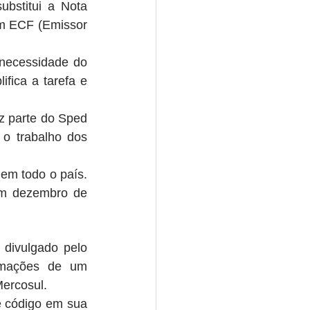
bstitui a Nota 
m ECF (Emissor 
necessidade do 
ica a tarefa e 
z parte do Sped 
 o trabalho dos 
em todo o país. 
em dezembro de 
ivulgado pelo 
rmações de um 
Mercosul.
 código em sua 