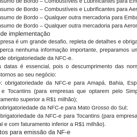
sumo de Bordo – Combustíveis e Lubrificantes para Em
sumo de Bordo – Combustíveis e Lubrificantes para Aer
nsumo de Bordo – Qualquer outra mercadoria para Emba
sumo de Bordo – Qualquer outra mercadoria para Aero
 de implementação
resa é um grande desafio, repleta de detalhes e obriga
perca nenhuma informação importante, preparamos um
de obrigatoriedade da NFC-e.
as datas é essencial, pois o descumprimento das nor
stornos ao seu negócio: 
9: obrigatoriedade da NFC-e para Amapá, Bahia, Espír
e Tocantins (para empresas que optarem pelo Simpl
amento superior a R$1 milhão);  
obrigatoriedade da NFC-e para Mato Grosso do Sul;  
obrigatoriedade da NFC-e para Tocantins (para empresa
l e com faturamento inferior a R$1 milhão). 
itos para emissão da NF-e