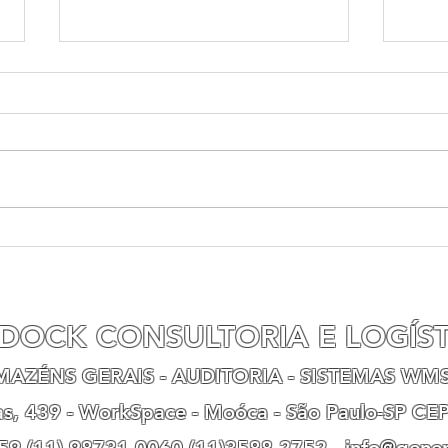
A circulação jurídica de
Rece
mercadorias em armazéns
firm
gerais
cons
uma 
DOCK CONSULTORIA E LOGÍST
RMAZÉNS GERAIS - AUDITORIA - SISTEMAS WMS
as, 439 - WorkSpace - Moóca - São Paulo-SP CE
59 (11) 98731-0060 (11)3588-2752 -
info@gene