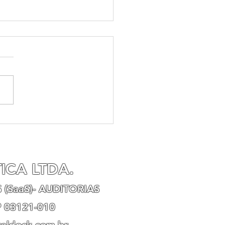
ita Federal e Petrobrás
am termo de
ensualidade antes de
fiscalização
ICA LTDA.
 (SaaS)- AUDITORIAS
P 03121-010
raldock.com.br