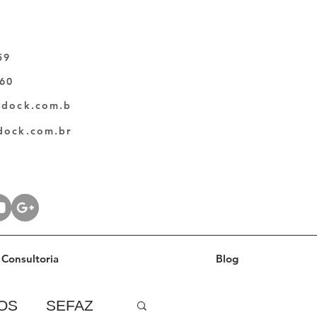
59
060
ldock.com.b
dock.com.br
Consultoria
Blog
OS
SEFAZ