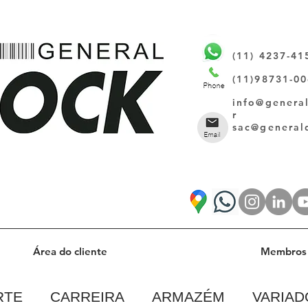
(11) 4237-41
(11)98731-0
info@genera
r
sac@general
Área do cliente
Membros 
RTE
CARREIRA
ARMAZÉM
VARIAD