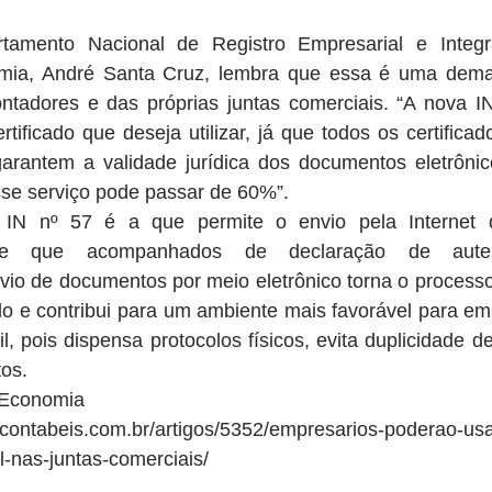
tamento Nacional de Registro Empresarial e Integra
omia, André Santa Cruz, lembra que essa é uma dema
tadores e das próprias juntas comerciais. “A nova IN
rtificado que deseja utilizar, já que todos os certifica
 garantem a validade jurídica dos documentos eletrônic
sse serviço pode passar de 60%”.
 IN nº 57 é a que permite o envio pela Internet 
esde que acompanhados de declaração de autent
io de documentos por meio eletrônico torna o processo 
o e contribui para um ambiente mais favorável para em
il, pois dispensa protocolos físicos, evita duplicidade d
os.
a Economia
contabeis.com.br/artigos/5352/empresarios-poderao-usar
al-nas-juntas-comerciais/