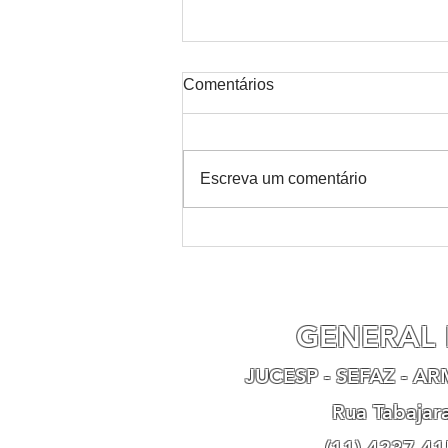
Comentários
Escreva um comentário
Receita Federal e Comitê
Gestor do IBS publicam o
Cronograma de
Implementação dos
Documentos Fiscais
GENERAL 
Eletrônicos da Reforma
Tributária do Consumo
JUCESP - SEFAZ - A
Rua Tabajar
(11) 4237-41