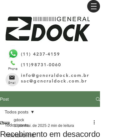
(11) 4237-4159
(11)98731-0060
info@generaldock.com.br
sac@generaldock.com.br
Post
Todos posts
gdock
Todos posts
13 de mai. de 2025
2 min de leitura
Recebimento em desacordo
TRANSPORTE