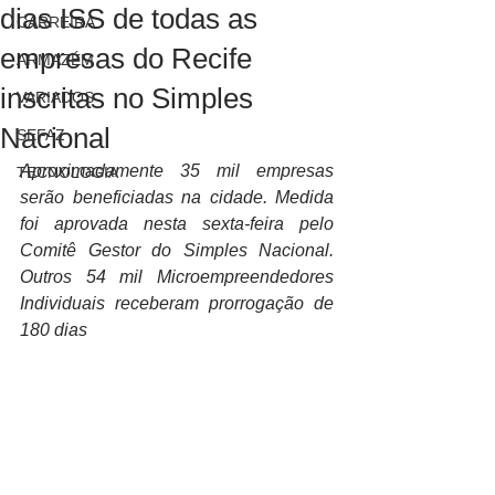
dias ISS de todas as
CARREIRA
empresas do Recife
ARMAZÉM
inscritas no Simples
VARIADOS
Nacional
SEFAZ
Aproximadamente 35 mil empresas 
TECNOLOGIA
serão beneficiadas na cidade. Medida 
foi aprovada nesta sexta-feira pelo 
Comitê Gestor do Simples Nacional. 
Outros 54 mil Microempreendedores 
Individuais receberam prorrogação de 
180 dias