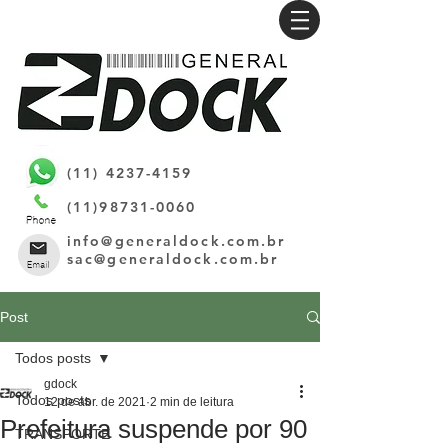
(11) 4237-4159
(11)98731-0060
info@generaldock.com.br
sac@generaldock.com.br
Post
Todos posts
gdock
Todos posts
12 de abr. de 2021
2 min de leitura
Prefeitura suspende por 90
TRANSPORTE