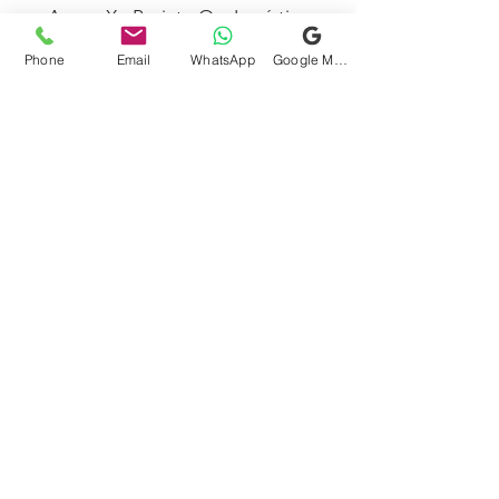
Anexo X - Projeto Op. Logístico
p/Transporte (POL)
Phone
Email
WhatsApp
Google Meu Negócio
Baixar
Baixar
GENERAL DOCK
CONSULTORIA E LOGÍSTICA
LTDA.
JUCESP - SEFAZ - ARMAZÉNS GERAIS
- AUDITORIA - SISTEMAS WMS (SaaS)-
AUDITORIAS
Rua Tabajaras, 439 - WorkSpace -