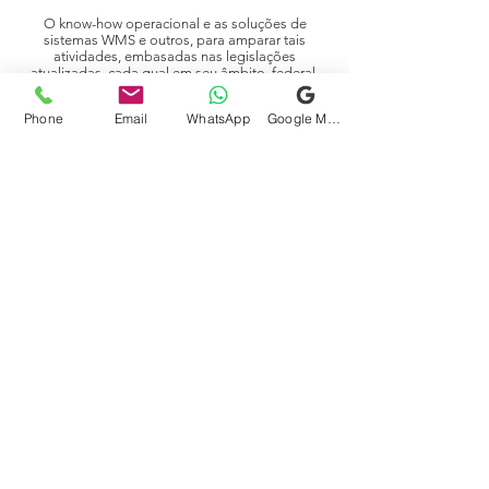
O know-how operacional e as soluções de
sistemas WMS e outros, para amparar tais
atividades, embasadas nas legislações
atualizadas, cada qual em seu âmbito, federal,
estadual ou municipal e as soluções de
vanguarda, como o auto-serviço realizado pelos
Phone
Email
WhatsApp
Google Meu Negócio
clientes DEPOSITANTES, são diferenciais
desenvolvidos a muitos anos pela GENERAL
DOCK, por seus fundadores e atualmente
"copiados" em seus modelos pelos demais
players de mercado!
Conheça os manuais de
cada departamento
Saiba Mais
GENERAL DOCK
CONSULTORIA E LOGÍSTICA
LTDA.
JUCESP - SEFAZ - ARMAZÉNS GERAIS