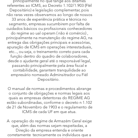
principalmente no que tange aos ditames
referentes ao ICMS, ao Decreto 1.102/1.903 (FIél
Depositário) e legislação complementar, pois
não raras vezes observamos ao longo de nossos
33 anos de experiência prática e técnica no
segmento, empresas sucumbirem por falta de
cuidados básicos ou profissionais conhecedores
do regime ao ual operam ( não é comércio) ,
principalmente na manutenção do regime AG, na
entrega das obrigações principais e acessórias,
apuração de ICMS em operações interestaduais,
etc..., ou seja, o treinamento correto para cada
função dentro do quadro de colaboradores,
desde o ajudante geral até o responsável legal,
passando principalmente pela área fiscal e
contabilidade, garantem tranquilidade ao
empresário nomeado Adminsitrador ou Fiél
Depositário.
O manual de normas e procedimentos abrange
o conjunto de obrigações e normas legais aos
quais as empresas detentoras do REGIME AG
estão subordinadas, conforme o decreto n 1.102
de 21 de Novembro de 1903 e o regulamento de
ICMS de cada UF em que atua.
A operação do regime de Armazém Geral exige
que, além das normas sejam respeitadas, a
Direção da empresa entenda e oriente
corretamente tecnicamente os indivíduos que a