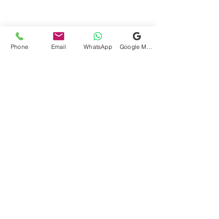
Phone
Email
WhatsApp
Google Meu Negócio
GENERAL DOCK
CONSULTORIA E LOGÍSTICA
LTDA.
JUCESP - SEFAZ - ARMAZÉNS GERAIS
- AUDITORIA - SISTEMAS WMS (SaaS)-
AUDITORIAS
Rua Tabajaras, 439 - WorkSpace -
Moóca - São Paulo-SP CEP
03121-010
(11) 4237-4159 (11) 98731
-0060
(11)3588-2752
-
info@generaldock.com.br