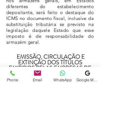
nos armazéns gerais, em Estados
diferentes do estabelecimento
depositante, será feito o destaque do
ICMS no documento fiscal, inclusive da
substituição tributária se previsto na
legislação daquele Estado que esse
imposto é de responsabilidade do
armazém geral.
EMISSÃO, CIRCULAÇÃO E
EXTINÇÃO DOS TÍTULOS
EMITIDOS PELAS EMPRESAS DE
ARMAZÉNS GERAIS
Phone
Email
WhatsApp
Google Meu Negócio
Os armazéns gerais emitirão, quando
for pedido pelo depositante, dois
títulos unidos, mas separáveis à
vontade, os quais são denominados -
conhecimento de depósito e warrant.
Cada um destes títulos deve ter a
ordem e conter, além da sua
designação particular, o seguinte:
a denominação da empresa do
armazém geral e sua sede;