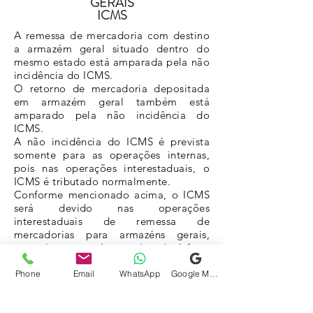
GERAIS
ICMS
A remessa de mercadoria com destino
a armazém geral situado dentro do
mesmo estado está amparada pela não
incidência do ICMS.
O retorno de mercadoria depositada
em armazém geral também está
amparado pela não incidência do
ICMS.
A não incidência do ICMS é prevista
somente para as operações internas,
pois nas operações interestaduais, o
ICMS é tributado normalmente.
Conforme mencionado acima, o ICMS
será devido nas operações
interestaduais de remessa de
mercadorias para armazéns gerais,
contudo o armazém geral poderá fazer
o crédito do ICMS, se devido, na
entrada da mercadoria em seu
Phone
Email
WhatsApp
Google Meu Negócio
estabelecimento.
Na saída das mercadorias armazenadas