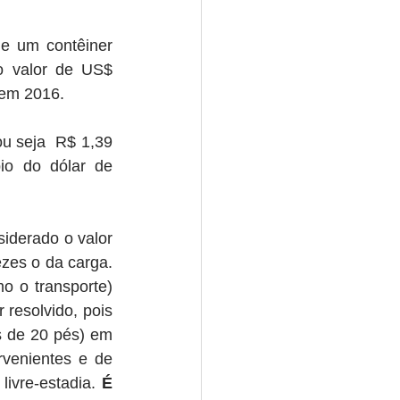
 um contêiner 
 valor de US$ 
 em 2016.
u seja  R$ 1,39 
o do dólar de 
derado o valor 
zes o da carga. 
 o transporte) 
resolvido, pois 
 de 20 pés) em 
venientes e de 
ivre-estadia. 
É 