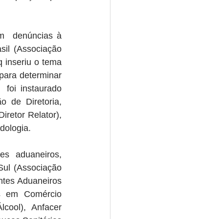
m  denúncias à 
il (Associação 
 inseriu o tema 
ra determinar  
foi instaurado 
 de Diretoria, 
retor Relator), 
dologia.
s  aduaneiros, 
ul (Associação 
tes Aduaneiros 
s em Comércio 
ol), Anfacer  