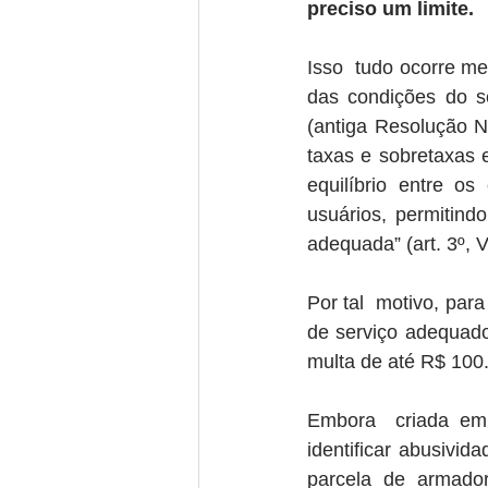
preciso um limite.
Isso  tudo ocorre m
das condições do s
(antiga Resolução No
taxas e sobretaxas e
equilíbrio entre os
usuários, permitin
adequada” (art. 3º, VI
Por tal  motivo, para
de serviço adequado
multa de até R$ 100.
Embora  criada em 2
identificar abusivi
parcela de armador