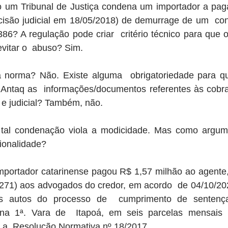
 um Tribunal de Justiça condena um importador a paga
ecisão judicial em 18/05/2018) de demurrage de um  cont
6? A regulação pode criar  critério técnico para que o
evitar o  abuso? Sim.
a norma? Não. Existe alguma  obrigatoriedade para q
Antaq as  informações/documentos referentes às cobran
l e judicial? Também, não.
tal condenação viola a modicidade. Mas como argume
ionalidade?
mportador catarinense pagou R$ 1,57 milhão ao agente, 
271) aos advogados do credor, em acordo  de 04/10/20
s autos do processo de  cumprimento de sentenç
 na 1ª. Vara de  Itapoá, em seis parcelas mensais i
va a  Resolução Normativa nº 18/2017.