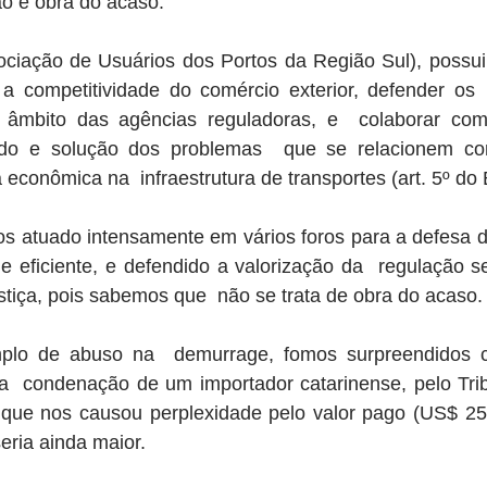
ão é obra do acaso.
ociação de Usuários dos Portos da Região Sul), possui 
 a competitividade do comércio exterior, defender os  
âmbito das agências reguladoras, e  colaborar com
udo e solução dos problemas  que se relacionem co
ia econômica na  infraestrutura de transportes (art. 5º do 
os atuado intensamente em vários foros para a defesa d
 eficiente, e defendido a valorização da  regulação se
stiça, pois sabemos que  não se trata de obra do acaso.
mplo de abuso na  demurrage, fomos surpreendidos 
da  condenação de um importador catarinense, pelo Trib
 que nos causou perplexidade pelo valor pago (US$ 257 
seria ainda maior.