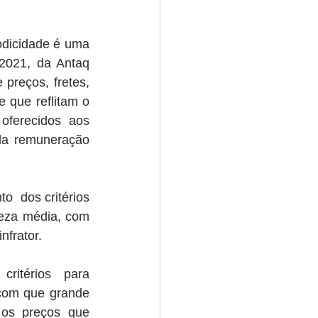
dicidade é uma 
2021, da Antaq 
preços, fretes, 
que reflitam o  
oferecidos aos 
da remuneração 
o  dos critérios 
eza média, com 
nfrator.
ritérios  para 
 com que grande 
os preços que 