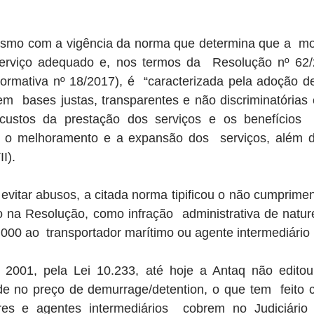
esmo com a vigência da norma que determina que a  mo
erviço adequado e, nos termos da  Resolução nº 62/
rmativa nº 18/2017), é  “caracterizada pela adoção de 
m  bases justas, transparentes e não discriminatórias e 
 custos da prestação dos serviços e os benefícios  
do o melhoramento e a expansão dos  serviços, além 
I).
 evitar abusos, a citada norma tipificou o não cumpriment
 na Resolução, como infração  administrativa de natur
000 ao  transportador marítimo ou agente intermediário i
001, pela Lei 10.233, até hoje a Antaq não editou c
dade no preço de demurrage/detention, o que tem  feito
es e agentes intermediários  cobrem no Judiciário 