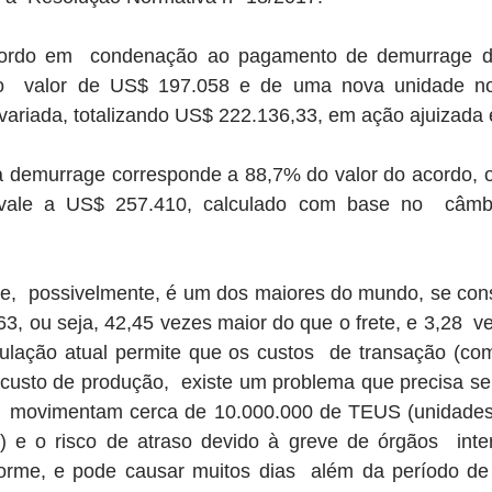
cordo em  condenação ao pagamento de demurrage de
o  valor de US$ 197.058 e de uma nova unidade no
avariada, totalizando US$ 222.136,33, em ação ajuizada
 a demurrage corresponde a 88,7% do valor do acordo, o
ivale a US$ 257.410, calculado com base no  câmbi
e,  possivelmente, é um dos maiores do mundo, se consi
63, ou seja, 42,45 vezes maior do que o frete, e 3,28  ve
lação atual permite que os custos  de transação (como
custo de produção,  existe um problema que precisa ser 
os  movimentam cerca de 10.000.000 de TEUS (unidades
 e o risco de atraso devido à greve de órgãos  inter
rme, e pode causar muitos dias  além da período de l