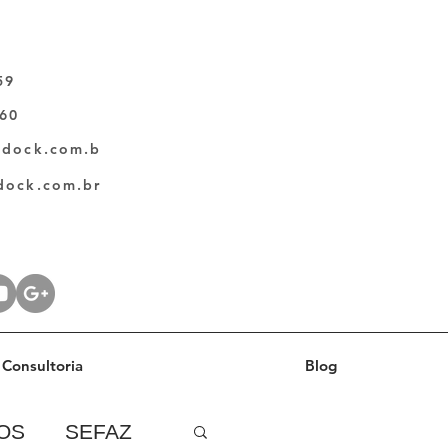
59
060
ldock.com.b
dock.com.br
Consultoria
Blog
OS
SEFAZ