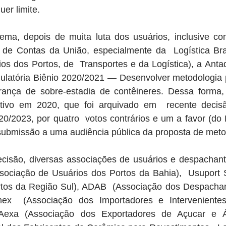
er limite.
ema, depois de muita luta dos usuários, inclusive co
 de Contas da União, especialmente da  Logística Bras
ios dos Portos, de  Transportes e da Logística), a Antaq
ulatória Biênio 2020/2021 — Desenvolver metodologia pa
ança de sobre-estadia de contêineres. Dessa forma,  
tivo em 2020, que foi arquivado em  recente decisão
/2023, por quatro  votos contrários e um a favor (do Di
submissão a uma audiência pública da proposta de meto
cisão, diversas associações de usuários e despachante
ociação de Usuários dos Portos da Bahia),  Usuport S
tos da Região Sul), ADAB  (Associação dos Despachan
mex  (Associação dos Importadores e Interveniente
Aexa (Associação dos Exportadores de Açucar e Álco