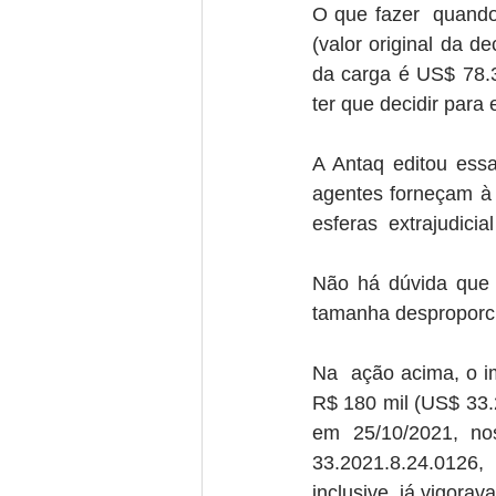
O que fazer  quando
(valor original da d
da carga é US$ 78.38
ter que decidir para 
A Antaq editou ess
agentes forneçam à 
esferas  extrajudicia
Não há dúvida que 
tamanha desproporc
Na  ação acima, o i
R$ 180 mil (US$ 33.
em 25/10/2021, no
33.2021.8.24.0126,
inclusive, já vigora