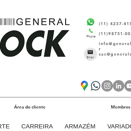
(11) 4237-41
(11)98731-0
info@genera
r
sac@general
Área do cliente
Membros 
RTE
CARREIRA
ARMAZÉM
VARIAD