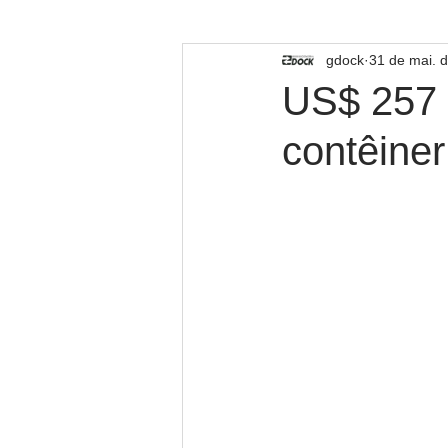
TECNOLOGIA
gdock
31 de mai. 
US$ 257 
contêine