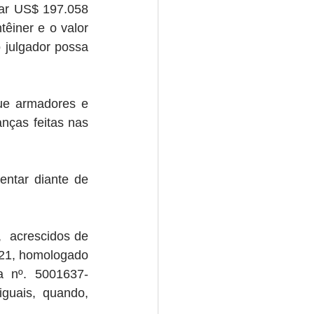
r US$ 197.058  
êiner e o valor 
 julgador possa 
ue armadores e 
ças feitas nas 
ntar diante de 
 acrescidos de 
21, homologado 
a nº. 5001637-
guais, quando, 