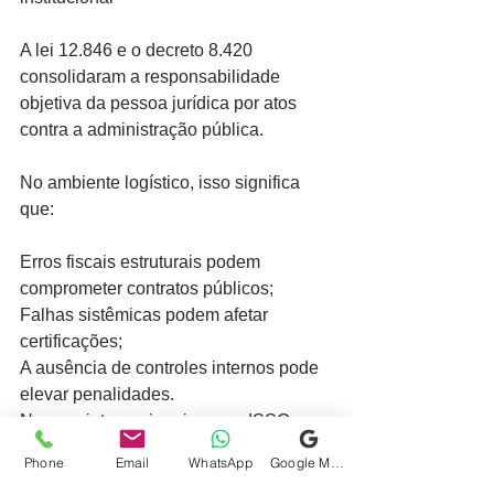
A lei 12.846 e o decreto 8.420 
consolidaram a responsabilidade 
objetiva da pessoa jurídica por atos 
contra a administração pública.
No ambiente logístico, isso significa 
que:
Erros fiscais estruturais podem 
comprometer contratos públicos;
Falhas sistêmicas podem afetar 
certificações;
A ausência de controles internos pode 
elevar penalidades.
Normas internacionais como ISSO 
37001 (antissuborno) e ISSO 37301 
Phone
Email
WhatsApp
Google Meu Negócio
(compliance) passam a ser parâmetro 