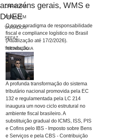
armazéns gerais, WMS e
CARREIRA
DUEE
ARMAZÉM
O novo paradigma de responsabilidade 
VARIADOS
fiscal e compliance logístico no Brasil 
SEFAZ
(Atualização até 17/2/2026).
Introdução
TECNOLOGIA
A profunda transformação do sistema 
tributário nacional promovida pela EC 
132 e regulamentada pela LC 214 
inaugura um novo ciclo estrutural no 
ambiente fiscal brasileiro. A 
substituição gradual do ICMS, ISS, PIS 
e Cofins pelo IBS - Imposto sobre Bens 
e Serviços e pela CBS - Contribuição 