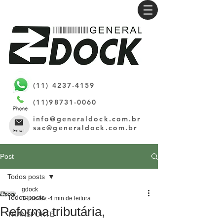
(11) 4237-4159
(11)98731-0060
info@generaldock.com.br
sac@generaldock.com.br
Post
Todos posts
gdock
Todos posts
19 de fev.
4 min de leitura
Reforma tributária,
TRANSPORTE