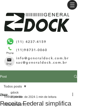
(11) 4237-4159
(11)98731-0060
info@generaldock.com.br
sac@generaldock.com.br
Post
Todos posts
gdock
Todos posts
25 de abr. de 2024
1 min de leitura
Receita Federal simplifica
TRANSPORTE