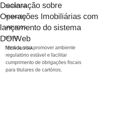
Declaração sobre
CARREIRA
Operações Imobiliárias com
ARMAZÉM
lançamento do sistema
VARIADOS
DOIWeb
SEFAZ
Medida visa promover ambiente 
TECNOLOGIA
regulatório estável e facilitar 
cumprimento de obrigações fiscais 
para titulares de cartórios.