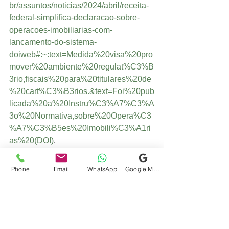
br/assuntos/noticias/2024/abril/receita-
federal-simplifica-declaracao-sobre-
operacoes-imobiliarias-com-
lancamento-do-sistema-
doiweb#:~:text=Medida%20visa%20pro
mover%20ambiente%20regulat%C3%B
3rio,fiscais%20para%20titulares%20de
%20cart%C3%B3rios.&text=Foi%20pub
licada%20a%20Instru%C3%A7%C3%A
3o%20Normativa,sobre%20Opera%C3
%A7%C3%B5es%20Imobili%C3%A1ri
as%20(DOI)
.
Phone
Email
WhatsApp
Google Meu Negócio
Ver tudo
Posts recentes