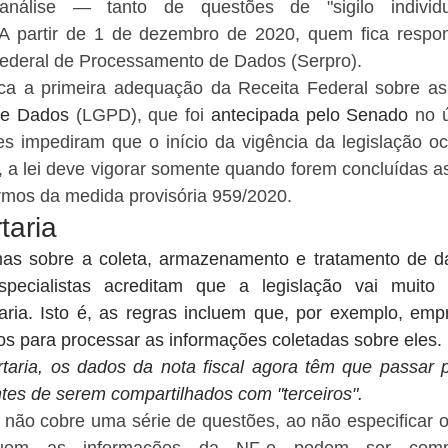
nálise — tanto de questões de "sigilo individu
l". A partir de 1 de dezembro de 2020, quem fica respo
Federal de Processamento de Dados (Serpro). 
a a primeira adequação da Receita Federal sobre a
de Dados
 (LGPD), que foi 
antecipada pelo Senado 
no ú
s impediram que o início da vigência da legislação oc
, a lei deve vigorar somente quando forem concluídas a
rmos da medida provisória 959/2020. 
taria
s sobre a coleta, armazenamento e tratamento de dad
especialistas acreditam que a legislação vai muito 
ria. Isto é, as regras incluem que, por exemplo, emp
s para processar as informações coletadas sobre eles. 
aria, os dados da nota fiscal agora têm que passar p
ntes de serem compartilhados com "terceiros".
ia não cobre uma série de questões, ao não especificar o 