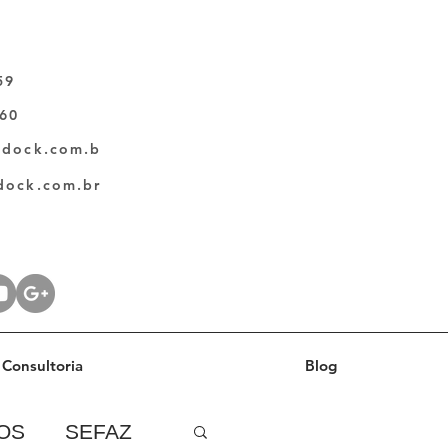
59
060
ldock.com.b
dock.com.br
Consultoria
Blog
OS
SEFAZ