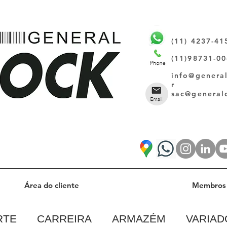
(11) 4237-41
(11)98731-0
info@genera
r
sac@general
Área do cliente
Membros 
RTE
CARREIRA
ARMAZÉM
VARIAD