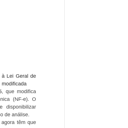
à Lei Geral de 
 modificada
5
, que modifica 
ica (NF-e). O 
isponibilizar 
o de análise.
 agora têm que 