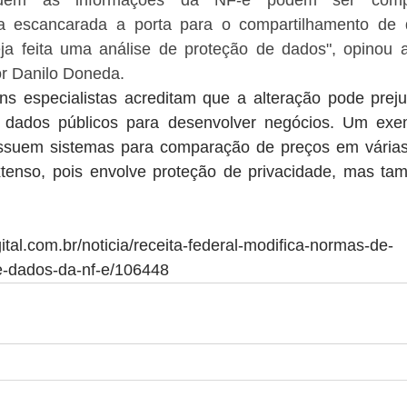
quem as informações da NF-e podem ser compar
a escancarada a porta para o compartilhamento de d
a feita uma análise de proteção de dados", opinou a
r Danilo Doneda. 
uns especialistas acreditam que a alteração pode preju
dados públicos para desenvolver negócios. Um exem
suem sistemas para comparação de preços em várias 
tenso, pois envolve proteção de privacidade, mas tam
gital.com.br/noticia/receita-federal-modifica-normas-de-
e-dados-da-nf-e/106448