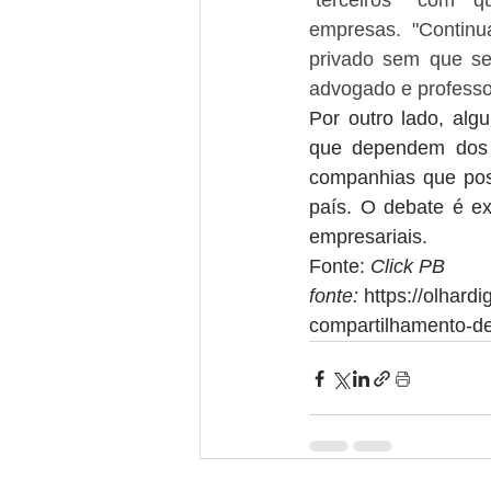
“terceiros” com 
empresas. "Continu
privado sem que sej
advogado e professo
Por outro lado, alg
que dependem dos 
companhias que pos
país. O debate é ex
empresariais. 
Fonte: 
Click PB
fonte: 
https://olhardi
compartilhamento-d