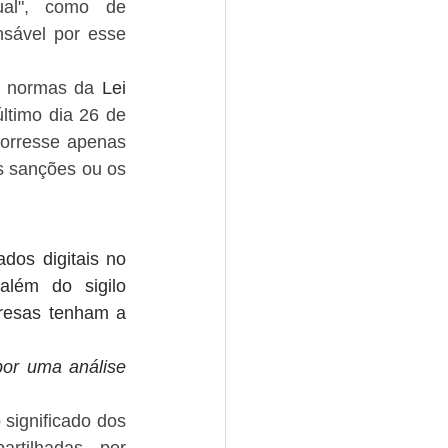
al", como de 
nsável por esse 
s normas da
 Lei 
ltimo dia 26 de 
orresse apenas 
s sanções ou os 
os digitais no 
além do sigilo 
resas tenham a 
or uma análise 
significado dos 