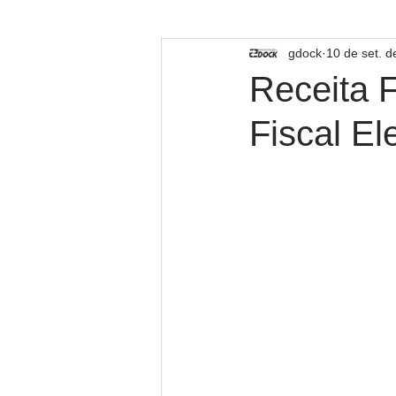
TECNOLOGIA
gdock
10 de set. 
Receita 
Fiscal El