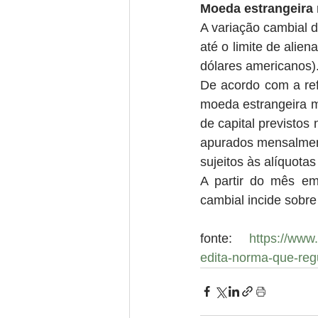
Moeda estrangeira
A variação cambial d
até o limite de alie
dólares americanos)
De acordo com a ref
moeda estrangeira m
de capital previstos 
apurados mensalmente
sujeitos às alíquota
A partir do mês em
cambial incide sobre 
fonte: 
https://www.
edita-norma-que-reg