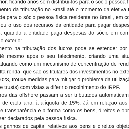
or, ficando anos sem distribuí-los para o sócio pessoa fí
imento da tributação no Brasil até o momento da efetiva t
de para o sócio pessoa física residente no Brasil, em co
, ou o uso dos recursos da entidade para pagar despes
o, quando a entidade paga despesas do sócio em comp
o exterior.
imento na tributação dos lucros pode se estender por 
até mesmo após o seu falecimento, criando uma situ
a e atuando como um mecanismo de concentração de renda
lta renda, que são os titulares dos investimentos no exter
2023, trouxe medidas para mitigar o problema da utilizaçã
 e trusts) com vistas a diferir o recolhimento do IRPF.
ros das offshore passam a ser tributados automaticame
de cada ano, à alíquota de 15%. Já em relação aos t
de transparência e a forma como os bens, direitos e obr
ser declarados pela pessoa física.
ganhos de capital relativos aos bens e direitos objeto