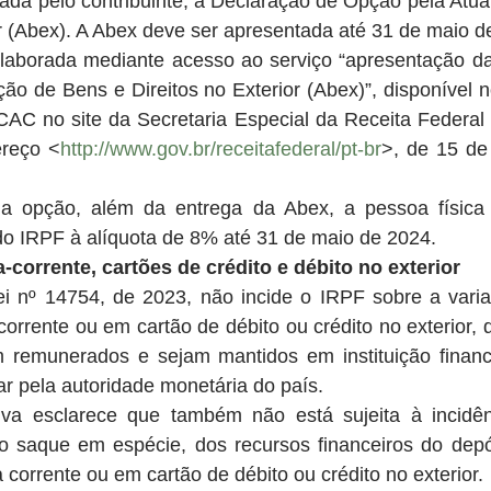
ada pelo contribuinte, a Declaração de Opção pela Atua
or (Abex). A Abex deve ser apresentada até 31 de maio d
laborada mediante acesso ao serviço “apresentação da
ão de Bens e Direitos no Exterior (Abex)”, disponível no
CAC no site da Secretaria Especial da Receita Federal 
ereço <
http://www.gov.br/receitafederal/pt-br
>, de 15 de
da opção, além da entrega da Abex, a pessoa física 
do IRPF à alíquota de 8% até 31 de maio de 2024.
corrente, cartões de crédito e débito no exterior
 nº 14754, de 2023, não incide o IRPF sobre a varia
orrente ou em cartão de débito ou crédito no exterior, 
 remunerados e sejam mantidos em instituição financei
ar pela autoridade monetária do país.
iva esclarece que também não está sujeita à incidê
ve o saque em espécie, dos recursos financeiros do dep
 corrente ou em cartão de débito ou crédito no exterior.