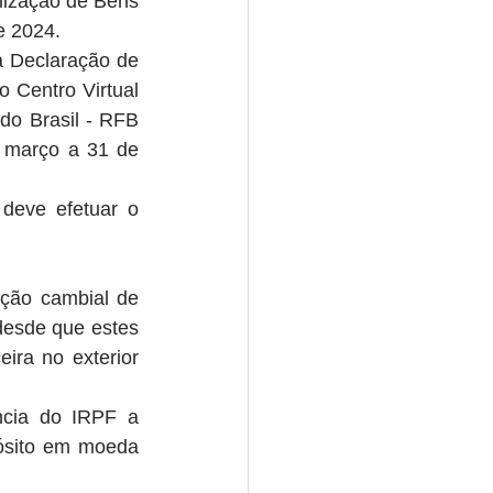
lização de Bens 
e 2024.
 Declaração de 
 Centro Virtual 
do Brasil - RFB 
 março a 31 de 
deve efetuar o 
ção cambial de 
desde que estes 
ra no exterior 
ncia do IRPF a 
ósito em moeda 