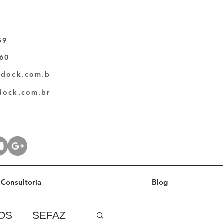
59
060
ldock.com.b
dock.com.br
Consultoria
Blog
OS
SEFAZ