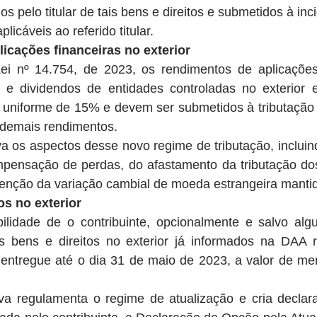
s pelo titular de tais bens e direitos e submetidos à inc
licáveis ao referido titular.
icações financeiras no exterior
i nº 14.754, de 2023, os rendimentos de aplicações 
s e dividendos de entidades controladas no exterior es
ta uniforme de 15% e devem ser submetidos à tributação
demais rendimentos.
a os aspectos desse novo regime de tributação, incluin
mpensação de perdas, do afastamento da tributação dos
enção da variação cambial de moeda estrangeira manti
os no exterior
bilidade de o contribuinte, opcionalmente e salvo alg
os bens e direitos no exterior já informados na DAA r
 entregue até o dia 31 de maio de 2023, a valor de me
va regulamenta o regime de atualização e cria declaraç