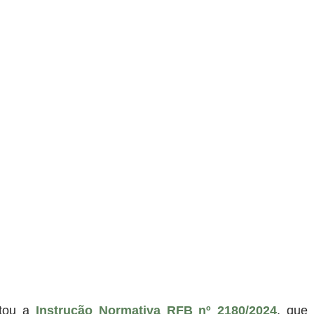
tou a
 Instrução Normativa RFB nº 2180/2024
, que 