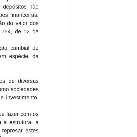
 depósitos não 
s financeiras, 
ão do valor dos 
.754, de 12 de 
ção cambial de 
em espécie, da 
os de diversas 
como sociedades 
 investimento, 
ue fazer com os 
a estrutura, a 
represar estes 