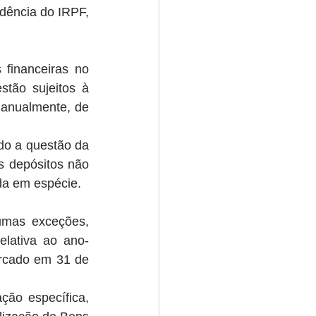
idência do IRPF, 
financeiras no 
tão sujeitos à 
 anualmente, de 
do a questão da 
 depósitos não 
da em espécie.
umas exceções, 
elativa ao ano-
rcado em 31 de 
ão específica, 