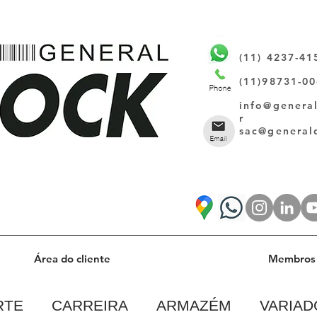
(11) 4237-41
(11)98731-0
info@genera
r
sac@general
Área do cliente
Membros 
RTE
CARREIRA
ARMAZÉM
VARIAD