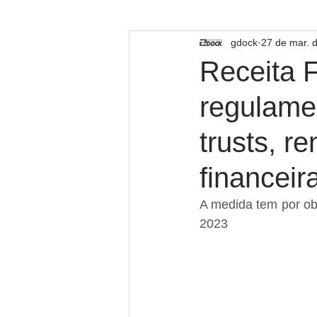
TECNOLOGIA
gdock
27 de mar. 
Receita 
regulamen
trusts, r
financeir
A medida tem por obj
2023