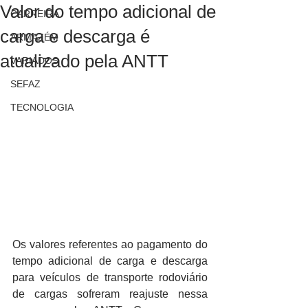
Valor do tempo adicional de
CARREIRA
carga e descarga é
ARMAZÉM
atualizado pela ANTT
VARIADOS
SEFAZ
TECNOLOGIA
Os valores referentes ao pagamento do 
tempo adicional de carga e descarga 
para veículos de transporte rodoviário 
de cargas sofreram reajuste nessa 