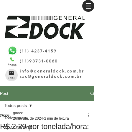
(11) 4237-4159
(11)98731-0060
info@generaldock.com.br
sac@generaldock.com.br
Post
Todos posts
gdock
Todos posts
26 de abr. de 2024
2 min de leitura
R$ 2,29 por tonelada/hora:
TRANSPORTE