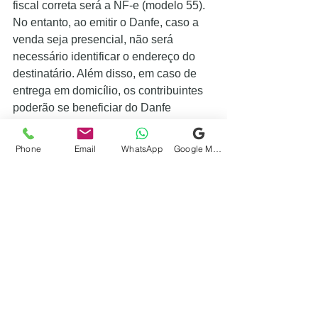
fiscal correta será a NF-e (modelo 55). 
No entanto, ao emitir o Danfe, caso a 
venda seja presencial, não será 
necessário identificar o endereço do 
destinatário. Além disso, em caso de 
entrega em domicílio, os contribuintes 
poderão se beneficiar do Danfe 
Simplificado.
Phone
Email
WhatsApp
Google Meu Negócio
fonte: 
https://noticias.iob.com.br/nfc-e-
cnpj/
Ver tudo
Posts recentes