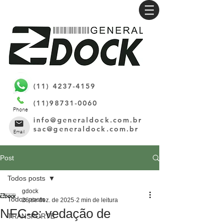
(11) 4237-4159
(11)98731-0060
info@generaldock.com.br
sac@generaldock.com.br
Post
Todos posts
gdock
Todos posts
26 de dez. de 2025
2 min de leitura
NFC-e: vedação de
TRANSPORTE