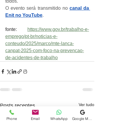
todos.
O evento será transmitido no 
canal da 
Enit no YouTube
.
fonte: 
https://www.gov.br/trabalho-e-
emprego/pt-br/noticias-e-
conteudo/2025/marco/mte-lanca-
canpat-2025-com-foco-na-prevencao-
de-acidentes-de-trabalho
Ver tudo
Posts recentes
Phone
Email
WhatsApp
Google Meu Negócio