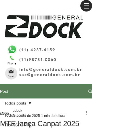
(11) 4237-4159
(11)98731-0060
info@generaldock.com.br
sac@generaldock.com.br
Post
Todos posts
gdock
Todos posts
2 de abr. de 2025
1 min de leitura
MTE lança Canpat 2025
TRANSPORTE