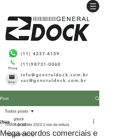
(11) 4237-4159
(11)98731-0060
info@generaldock.com.br
sac@generaldock.com.br
Post
Todos posts
gdock
Todos posts
7 de jul. de 2023
1 min de leitura
Mega acordos comerciais e
TRANSPORTE