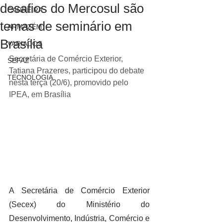
desafios do Mercosul são
CARREIRA
temas de seminário em
ARMAZÉM
Brasília
VARIADOS
Secretária de Comércio Exterior, 
SEFAZ
Tatiana Prazeres, participou do debate 
TECNOLOGIA
nesta terça (20/6), promovido pelo 
IPEA, em Brasília
A Secretária de Comércio Exterior 
(Secex) do Ministério do 
Desenvolvimento, Indústria, Comércio e 