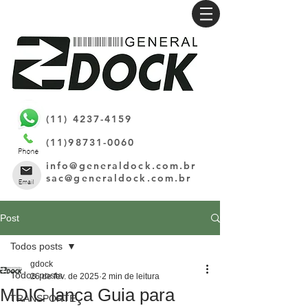
(11) 4237-4159
(11)98731-0060
info@generaldock.com.br
sac@generaldock.com.br
Post
Todos posts
gdock
Todos posts
26 de fev. de 2025
2 min de leitura
MDIC lança Guia para
TRANSPORTE