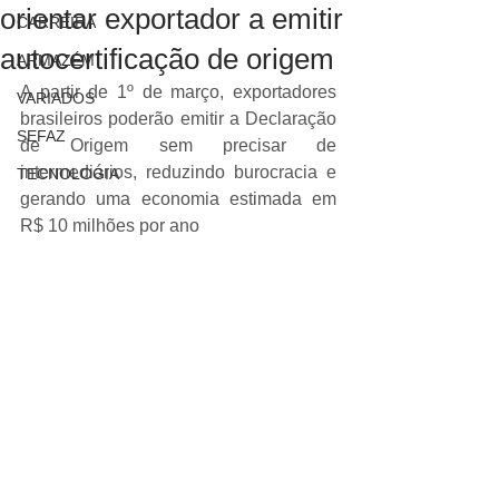
orientar exportador a emitir
CARREIRA
autocertificação de origem
ARMAZÉM
A partir de 1º de março, exportadores 
VARIADOS
brasileiros poderão emitir a Declaração 
SEFAZ
de Origem sem precisar de 
intermediários, reduzindo burocracia e 
TECNOLOGIA
gerando uma economia estimada em 
R$ 10 milhões por ano