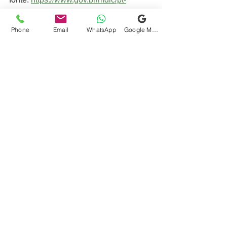
br/assuntos/noticias/2025/fevereiro/mdi
c-lanca-guia-para-orientar-exportador-a-
Phone
Email
WhatsApp
Google Meu Negócio
emitir-autocertificacao-de-origem
Ver tudo
Posts recentes