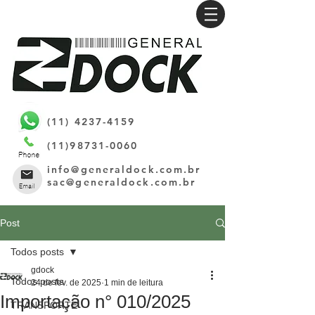
(11) 4237-4159
(11)98731-0060
info@generaldock.com.br
sac@generaldock.com.br
Post
Todos posts
gdock
Todos posts
24 de fev. de 2025
1 min de leitura
Importação n° 010/2025
TRANSPORTE