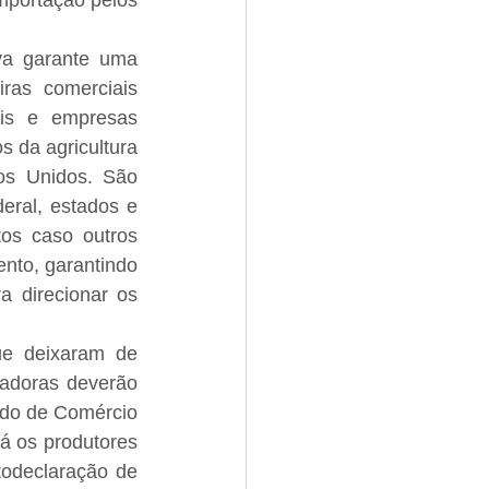
mportação pelos 
va garante uma 
ras comerciais 
is e empresas 
 da agricultura 
os Unidos. São 
ral, estados e 
os caso outros 
nto, garantindo 
direcionar os 
ue deixaram de 
tadoras deverão 
do de Comércio 
 os produtores 
odeclaração de 