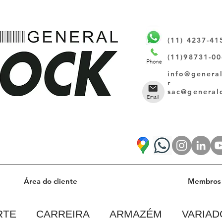
(11) 4237-41
(11)98731-0
info@genera
r
sac@general
Área do cliente
Membros 
RTE
CARREIRA
ARMAZÉM
VARIAD