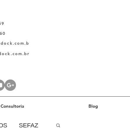
59
060
ldock.com.b
dock.com.br
Consultoria
Blog
OS
SEFAZ