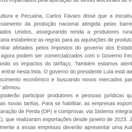
iros impactados pela aplicação de tarifas adicionais de i
ultura e Pecuária, Carlos Fávaro disse que a iniciati
coamento da produção nacional atingida pelas barrei
tados Unidos, assegurando renda a produtores rura
taria estabelece as regras para as aquisições de produtos
miliar afetados pelos impostos do governo dos Estad
 agora podem ser comercializados com o Governo Fede
zando os impactos do tarifaço. Também estamos atent
entrar nesta lista. O governo do presidente Lula está ate
scimento econômico e buscando novos mercados para 
" afirmou.
oderão participar produtores e pessoas jurídicas q
as novas tarifas. Para se habilitar, as empresas expor
aração de Perda (DP) e comprovar, via Sistema Integra
, que realizaram exportações desde janeiro de 2023. Já
amente a essas empresas deverão apresentar uma Aut