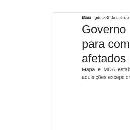
TECNOLOGIA
gdock
3 de set. de
Governo 
para com
afetados 
Mapa e MDA estabel
aquisições excepcion