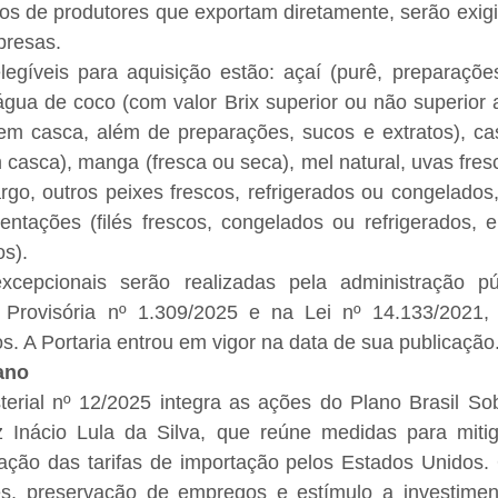
os de produtores que exportam diretamente, serão exig
resas.
legíveis para aquisição estão: açaí (purê, preparações
água de coco (com valor Brix superior ou não superior a
sem casca, além de preparações, sucos e extratos), cas
 casca), manga (fresca ou seca), mel natural, uvas fres
argo, outros peixes frescos, refrigerados ou congelados, 
ntações (filés frescos, congelados ou refrigerados, e 
os).
xcepcionais serão realizadas pela administração pú
 Provisória nº 1.309/2025 e na Lei nº 14.133/2021,
os. A Portaria entrou em vigor na data de sua publicação
ano
sterial nº 12/2025 integra as ações do Plano Brasil So
z Inácio Lula da Silva, que reúne medidas para mitig
ção das tarifas de importação pelos Estados Unidos. 
es, preservação de empregos e estímulo a investimen