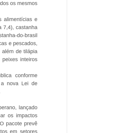
idos os mesmos 
 alimentícias e 
 7,4), castanha 
tanha-do-brasil 
cas e pescados, 
além de tilápia 
peixes inteiros 
blica conforme 
 a nova Lei de 
.
berano, lançado 
ar os impactos 
O pacote prevê 
tos em setores 