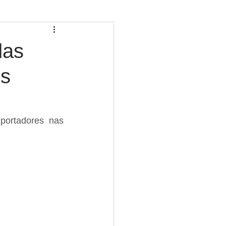
das
os
portadores nas 