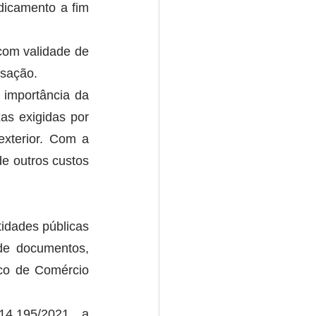
icamento a fim 
om validade de 
nsação.
importância da 
as exigidas por 
xterior. Com a 
e outros custos 
idades públicas 
de documentos, 
co de Comércio 
4.195/2021, a 