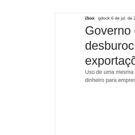
TECNOLOGIA
gdock
6 de jul. de
Governo c
desburocr
exportaç
Uso de uma mesma li
dinheiro para empres