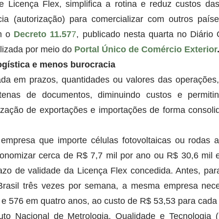
Licença Flex, simplifica a rotina e reduz custos da
ia (autorização) para comercializar com outros país
m o 
Decreto 11.57
7
, publicado nesta quarta no Diário O
lizada por meio do 
Portal Único de Comércio Exterior
logística e menos burocracia
a em prazos, quantidades ou valores das operações, 
tenas de documentos, diminuindo custos e permitindo
alização de exportações e importações de forma consoli
mpresa que importe células fotovoltaicas ou rodas au
onomizar cerca de R$ 7,7 mil por ano ou R$ 30,6 mil e
azo de validade da Licença Flex concedida. Antes, para
Brasil três vezes por semana, a mesma empresa neces
e 576 em quatro anos, ao custo de R$ 53,53 para cada 
tuto Nacional de Metrologia, Qualidade e Tecnologia (I