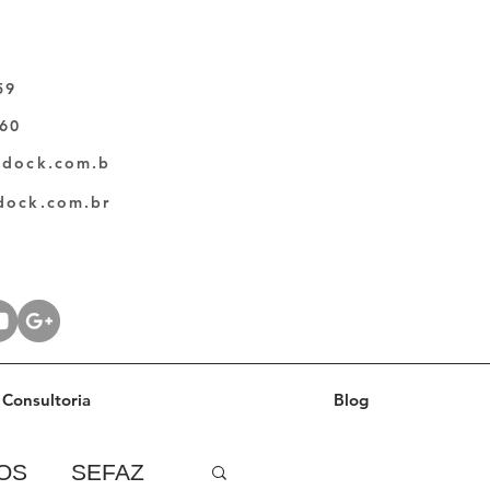
59
060
ldock.com.b
dock.com.br
Consultoria
Blog
OS
SEFAZ