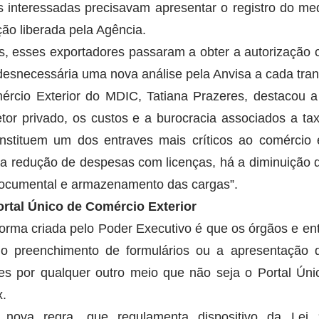
s interessadas precisavam apresentar o registro do med
ção liberada pela Agência.
, esses exportadores passaram a obter a autorização c
 desnecessária uma nova análise pela Anvisa a cada tra
ércio Exterior do MDIC, Tatiana Prazeres, destacou a 
tor privado, os custos e a burocracia associados a tax
stituem um dos entraves mais críticos ao comércio e
da redução de despesas com licenças, há a diminuição d
ocumental e armazenamento das cargas”.
ortal Único de Comércio Exterior
orma criada pelo Poder Executivo é que os órgãos e ent
 o preenchimento de formulários ou a apresentação 
s por qualquer outro meio que não seja o Portal Úni
x.
ova regra, que regulamenta dispositivo da Lei 1