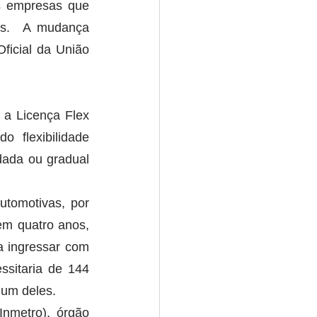
s empresas que 
es.  A mudança 
ficial da União 
.
a Licença Flex 
 flexibilidade 
dada ou gradual 
tomotivas, por 
m quatro anos, 
 ingressar com 
sitaria de 144 
um deles. 
nmetro), órgão 