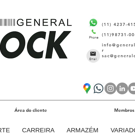
(11) 4237-41
(11)98731-0
info@genera
r
sac@general
Área do cliente
Membros 
RTE
CARREIRA
ARMAZÉM
VARIAD