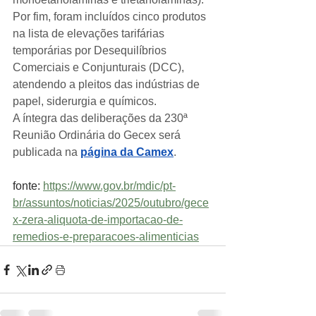
Por fim, foram incluídos cinco produtos 
na lista de elevações tarifárias 
temporárias por Desequilíbrios 
Comerciais e Conjunturais (DCC), 
atendendo a pleitos das indústrias de 
papel, siderurgia e químicos.
A íntegra das deliberações da 230ª 
Reunião Ordinária do Gecex será 
publicada na 
página da Camex
.
fonte: 
https://www.gov.br/mdic/pt-
br/assuntos/noticias/2025/outubro/gece
x-zera-aliquota-de-importacao-de-
remedios-e-preparacoes-alimenticias