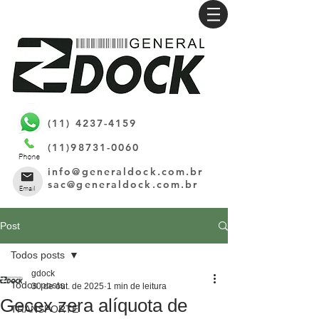
(11) 4237-4159
(11)98731-0060
info@generaldock.com.br
sac@generaldock.com.br
Post
Todos posts
gdock
Todos posts
30 de out. de 2025
1 min de leitura
Gecex zera alíquota de
TRANSPORTE