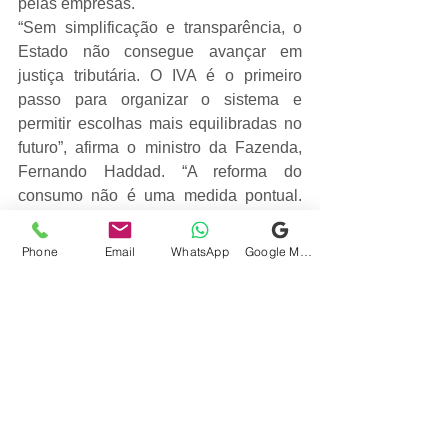
pelas empresas.
“Sem simplificação e transparência, o 
Estado não consegue avançar em 
justiça tributária. O IVA é o primeiro 
passo para organizar o sistema e 
permitir escolhas mais equilibradas no 
futuro”, afirma o ministro da Fazenda, 
Fernando Haddad. “A reforma do 
consumo não é uma medida pontual. 
Ela cria as bases para reorganizar o 
Estado brasileiro, dar previsibilidade à 
Phone
Email
WhatsApp
Google Meu Negócio
economia e permitir políticas públicas 
mais justas no futuro”, acrescenta 
Haddad.
Trata-se da maior plataforma digital já 
desenvolvida para o sistema tributário 
brasileiro, com capacidade estimada 
para processar cerca de 200 milhões de 
operações por dia e movimentar 