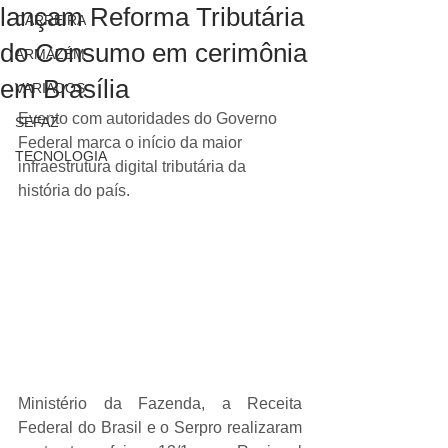
lançam Reforma Tributária
CARREIRA
do Consumo em cerimônia
ARMAZÉM
em Brasília
VARIADOS
Evento com autoridades do Governo 
SEFAZ
Federal marca o início da maior 
TECNOLOGIA
infraestrutura digital tributária da 
história do país.
Ministério da Fazenda, a Receita 
Federal do Brasil e o Serpro realizaram 