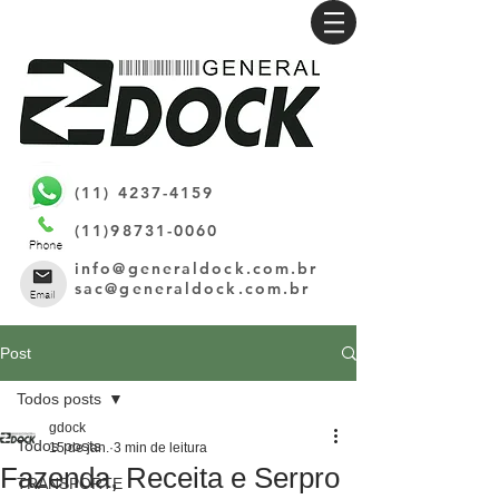
(11) 4237-4159
(11)98731-0060
info@generaldock.com.br
sac@generaldock.com.br
Post
Todos posts
gdock
Todos posts
15 de jan.
3 min de leitura
Fazenda, Receita e Serpro
TRANSPORTE