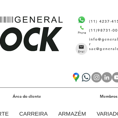
(11) 4237-41
(11)98731-0
info@genera
r
sac@general
Área do cliente
Membros 
RTE
CARREIRA
ARMAZÉM
VARIAD