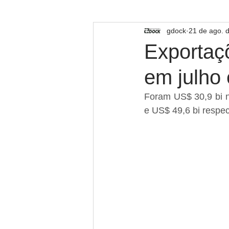
TECNOLOGIA
gdock
21 de ago. 
Exportaçõ
em julho
Foram US$ 30,9 bi n
e US$ 49,6 bi respe