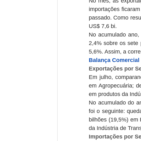
No mês, as exporta
importações ficara
passado. Como resul
US$ 7,6 bi.
No acumulado ano, o
2,4% sobre os sete 
5,6%. Assim, a corre
Balança Comercial 
Exportações por Se
Em julho, comparan
em Agropecuária; de
em produtos da Indú
No acumulado do an
foi o seguinte: que
bilhões (19,5%) em I
da Indústria de Tran
Importações por Se