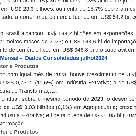
ções somaram US$ 30,9 bilhões, 9,3% acima de julho 
m em US$ 23,3 bilhões, aumento de 15,7% sobre o me
tado, a corrente de comércio fechou em US$ 54,2 bi, co
 Brasil alcançou US$ 198,2 bilhões em exportações, 
primeiros meses de 2023; e US$ 148,6 bi de importaçõ
nte de comércio ficou em US$ 346,8 bi e o superávit em
Mensal -  Dados Consolidados julho/2024
tor e Produtos
do com igual mês de 2023, houve crescimento de US$ 
 US$ 0,73 bi (11,5%) em Indústria Extrativa; e de US$ 
stria de Transformação. 
o atual, sobre o mesmo período de 2023, o desempen
da de US$ 3,03 bilhões (6,1%) em Agropecuária; cresci
ndústria Extrativa; e ligeira queda de US$ 0,05 bi (0,0
sformação. 
tor e Produtos