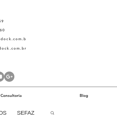
59
060
ldock.com.b
dock.com.br
Consultoria
Blog
OS
SEFAZ