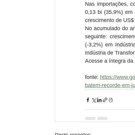
Nas importações, c
0,13 bi (35,9%) em 
crescimento de US$ 
No acumulado do an
seguinte: crescime
(-3,2%) em Indústri
Indústria de Transfo
Acesse a íntegra da 
fonte: 
https://www.go
batem-recorde-em-j