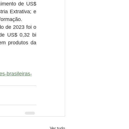
imento de US$ 
a Extrativa; e 
formação. 
 de 2023 foi o 
de US$ 0,32 bi 
em produtos da 
s-brasileiras-
Ver tudo