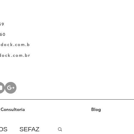
59
060
ldock.com.b
dock.com.br
Consultoria
Blog
OS
SEFAZ