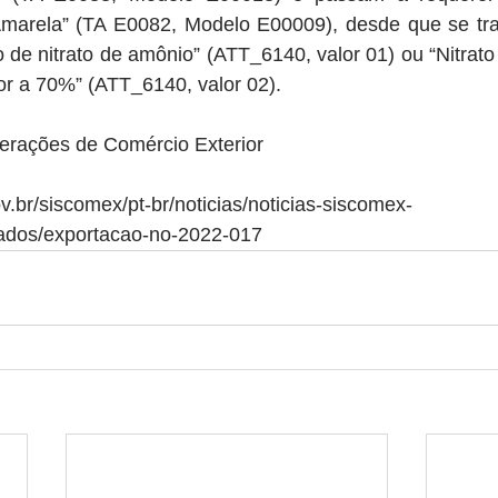
marela” (TA E0082, Modelo E00009), desde que se tra
 de nitrato de amônio” (ATT_6140, valor 01) ou “Nitrat
or a 70%” (ATT_6140, valor 02).
erações de Comércio Exterior
v.br/siscomex/pt-br/noticias/noticias-siscomex-
ados/exportacao-no-2022-017