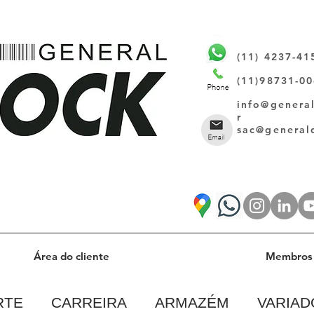
(11) 4237-41
(11)98731-0
info@genera
r
sac@general
Área do cliente
Membros 
RTE
CARREIRA
ARMAZÉM
VARIAD