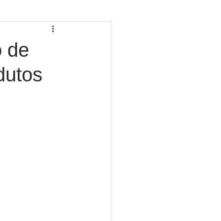
o de
dutos