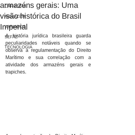
armazéns gerais: Uma
CARREIRA
visão histórica do Brasil
ARMAZÉM
Imperial
VARIADOS
A história jurídica brasileira guarda 
SEFAZ
peculiaridades notáveis quando se 
TECNOLOGIA
observa a regulamentação do Direito 
Marítimo e sua correlação com a 
atividade dos armazéns gerais e 
trapiches.