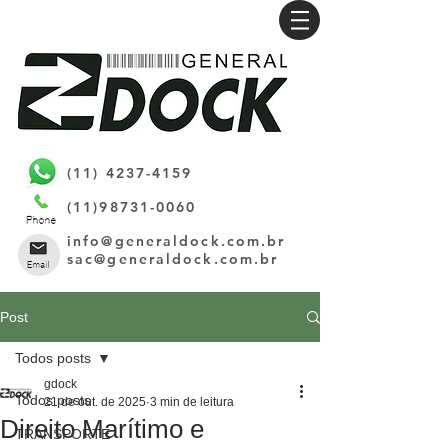
(11) 4237-4159
(11)98731-0060
info@generaldock.com.br
sac@generaldock.com.br
Post
Todos posts
gdock
Todos posts
21 de out. de 2025
3 min de leitura
Direito Marítimo e
TRANSPORTE