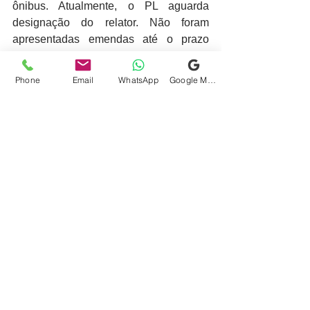
ônibus. Atualmente, o PL aguarda  
designação do relator. Não foram 
apresentadas emendas até o prazo  
regimental, no dia 28 de abril.
fonte: https://aaapv.org.br/decisao-do-
Phone
Email
WhatsApp
Google Meu Negócio
stf-sobre-leis-regionais-nao-afeta-
legalidade-do-associativismo-entenda/
Ver tudo
Posts recentes