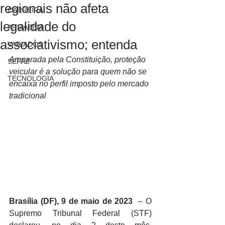
regionais não afeta
CARREIRA
legalidade do
ARMAZÉM
associativismo; entenda
VARIADOS
Amparada pela Constituição, proteção 
SEFAZ
veicular é a solução para quem não se 
TECNOLOGIA
encaixa no perfil imposto pelo mercado 
tradicional
Brasília (DF), 9 de maio de 2023
  – O 
Supremo Tribunal Federal (STF) 