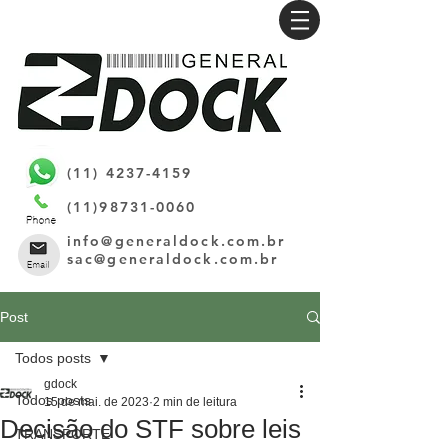
(11) 4237-4159
(11)98731-0060
info@generaldock.com.br
sac@generaldock.com.br
Post
Todos posts
gdock
Todos posts
15 de mai. de 2023
2 min de leitura
Decisão do STF sobre leis
TRANSPORTE