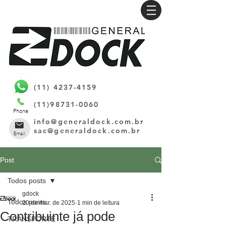
(11) 4237-4159
(11)98731-0060
info@generaldock.com.br
sac@generaldock.com.br
Post
Todos posts
gdock
Todos posts
20 de mar. de 2025
1 min de leitura
Contribuinte já pode
TRANSPORTE