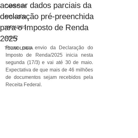
acessar dados parciais da
CARREIRA
declaração pré-preenchida
ARMAZÉM
para o Imposto de Renda
VARIADOS
2025
SEFAZ
Prazo para envio da Declaração do 
TECNOLOGIA
Imposto de Renda/2025 inicia nesta 
segunda (17/3) e vai até 30 de maio. 
Expectativa de que mais de 46 milhões 
de documentos sejam recebidos pela 
Receita Federal.