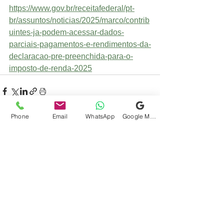
https://www.gov.br/receitafederal/pt-
br/assuntos/noticias/2025/marco/contrib
uintes-ja-podem-acessar-dados-
parciais-pagamentos-e-rendimentos-da-
declaracao-pre-preenchida-para-o-
imposto-de-renda-2025
Phone
Email
WhatsApp
Google Meu Negócio
Ver tudo
Posts recentes