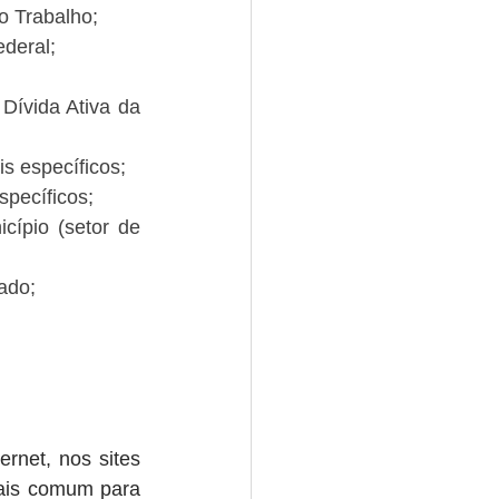
do Trabalho;
deral;
Dívida Ativa da 
is específicos;
specíficos;
cípio (setor de 
ado;
rnet, nos sites 
ais comum para 