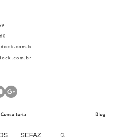
59
060
ldock.com.b
dock.com.br
Consultoria
Blog
OS
SEFAZ