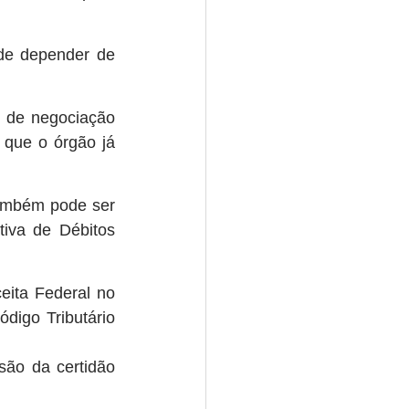
de depender de 
e de negociação 
que o órgão já 
ambém pode ser 
iva de Débitos 
ita Federal no 
digo Tributário 
ão da certidão 