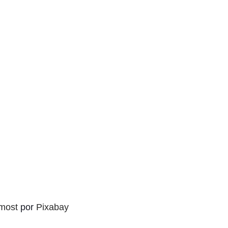
most
 por 
Pixabay