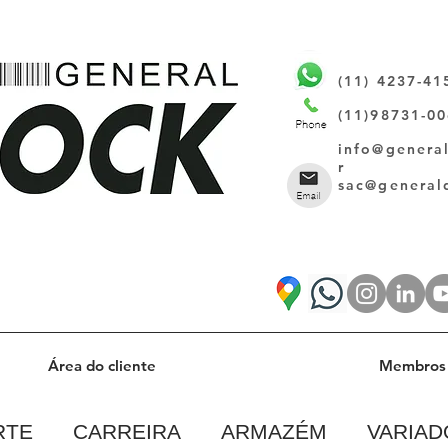
(11) 4237-41
(11)98731-0
info@genera
r
sac@general
Área do cliente
Membros 
RTE
CARREIRA
ARMAZÉM
VARIAD