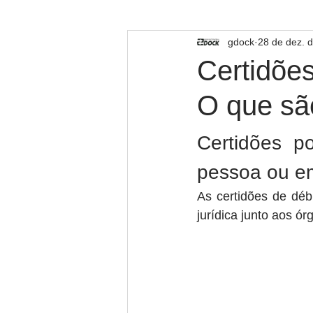
TECNOLOGIA
gdock
28 de dez. 
Certidões
O que são
Certidões p
pessoa ou em
As certidões de déb
jurídica junto aos ór