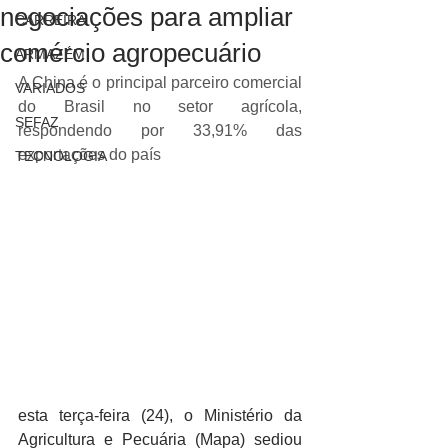
negociações para ampliar
CARREIRA
comércio agropecuário
ARMAZÉM
A China é o principal parceiro comercial 
VARIADOS
do Brasil no setor agrícola, 
SEFAZ
respondendo por 33,91% das 
exportações do país
TECNOLOGIA
esta terça-feira (24), o Ministério da 
Agricultura e Pecuária (Mapa) sediou 