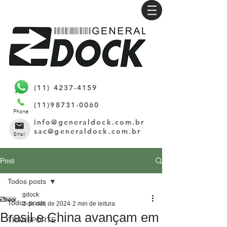
(11) 4237-4159
(11)98731-0060
info@generaldock.com.br
sac@generaldock.com.br
Post
Todos posts
gdock
Todos posts
2 de out. de 2024
2 min de leitura
Brasil e China avançam em
TRANSPORTE