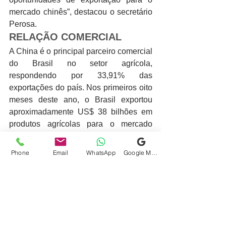
mercado chinês”, destacou o secretário 
Perosa.
RELAÇÃO COMERCIAL
A China é o principal parceiro comercial 
do Brasil no setor agrícola, 
respondendo por 33,91% das 
exportações do país. Nos primeiros oito 
meses deste ano, o Brasil exportou 
aproximadamente US$ 38 bilhões em 
produtos agrícolas para o mercado 
chinês, com 68% desse total 
provenientes do complexo da soja.
Phone
Email
WhatsApp
Google Meu Negócio
fonte: 
https://www.gov.br/agricultura/pt-
br/assuntos/noticias/brasil-e-china-
avancam-em-negociacoes-para-
ampliar-comercio-agropecuario