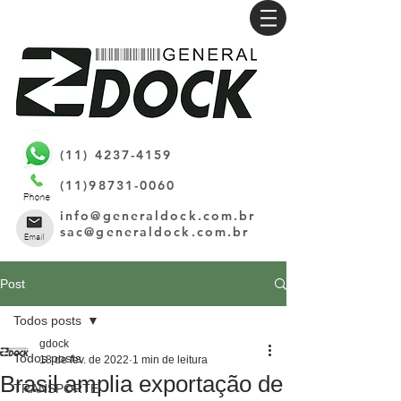
(11) 4237-4159
(11)98731-0060
info@generaldock.com.br
sac@generaldock.com.br
Post
Todos posts
gdock
Todos posts
18 de fev. de 2022
1 min de leitura
Brasil amplia exportação de
TRANSPORTE