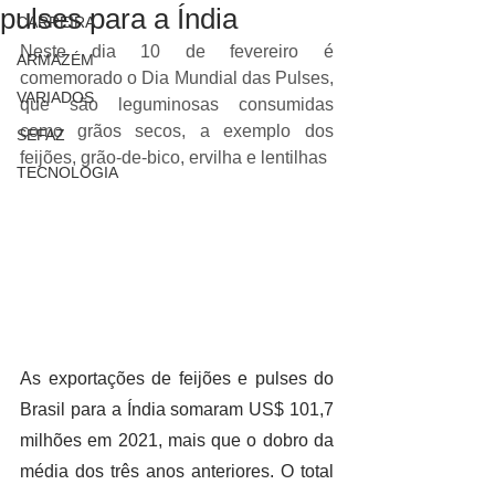
pulses para a Índia
CARREIRA
Neste dia 10 de fevereiro é 
ARMAZÉM
comemorado o Dia Mundial das Pulses, 
VARIADOS
que são leguminosas consumidas 
como grãos secos, a exemplo dos 
SEFAZ
feijões, grão-de-bico, ervilha e lentilhas
TECNOLOGIA
As exportações de feijões e pulses do 
Brasil para a Índia somaram US$ 101,7 
milhões em 2021, mais que o dobro da 
média dos três anos anteriores. O total 