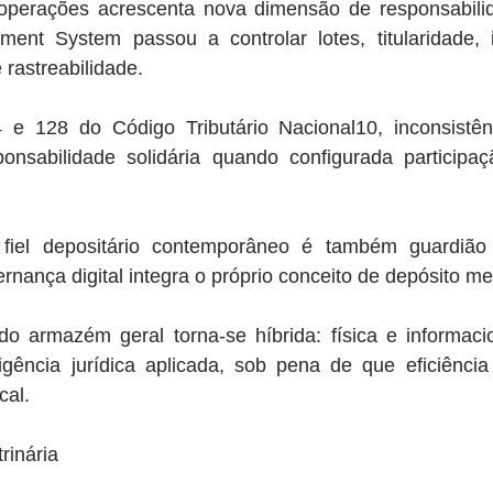
s operações acrescenta nova dimensão de responsabil
nt System passou a controlar lotes, titularidade, 
 rastreabilidade.
 e 128 do Código Tributário Nacional10, inconsistênc
nsabilidade solidária quando configurada participaç
fiel depositário contemporâneo é também guardião d
rnança digital integra o próprio conceito de depósito mer
o armazém geral torna-se híbrida: física e informacion
ligência jurídica aplicada, sob pena de que eficiência
cal.
rinária