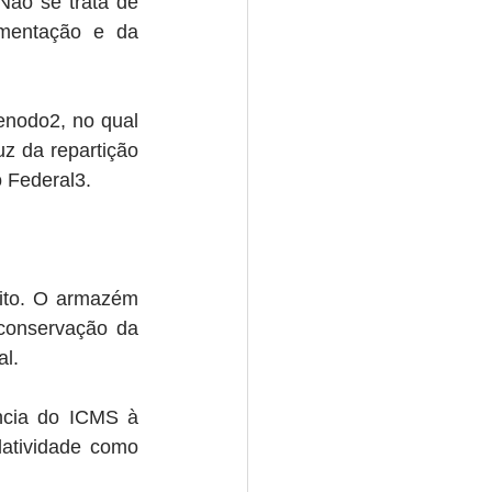
Não se trata de 
umentação e da 
enodo2, no qual 
z da repartição 
o Federal3.
ito. O armazém 
conservação da 
al.
ência do ICMS à 
atividade como 