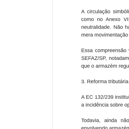
A circulação simból
como no Anexo VII 
neutralidade. Não há
mera movimentação 
Essa compreensão v
SEFAZ/SP, notadamen
que o armazém regul
3. Reforma tributári
A EC 132/239 instit
a incidência sobre o
Todavia, ainda nã
envolvendo armazéns