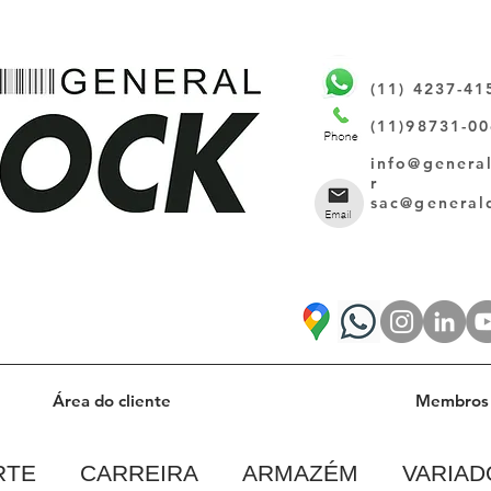
(11) 4237-41
(11)98731-0
info@genera
r
sac@general
Área do cliente
Membros 
RTE
CARREIRA
ARMAZÉM
VARIAD