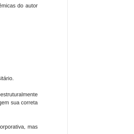
êmicas do autor 
tário.
struturalmente 
igem sua correta 
orporativa, mas 