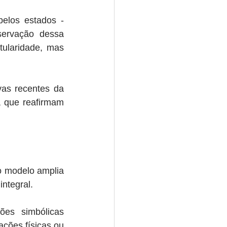
elos estados - 
ervação dessa 
tularidade, mas 
as recentes da 
 que reafirmam 
o modelo amplia 
integral.
es simbólicas 
ções físicas ou 