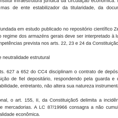
titui infraestrutura jurídica da circulação econômica. 
, mas de ente estabilizador da titularidade, da doc
ofundada em estudo publicado no repositório científico Z
 regime dos armazéns gerais deve ser interpretado à lu
mpetências prevista nos arts. 22, 23 e 24 da Constituiçã
e neutralidade estrutural
arts. 627 a 652 do CC4 disciplinam o contrato de depós
ção de fiel depositário, respondendo pela guarda e 
bilidade, entretanto, não altera sua natureza instrument
nal, o art. 155, II, da Constituição5 delimita a incid
 de mercadorias. A LC 87/19966 consagra a não cumul
alidade econômica.