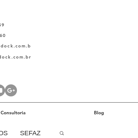
59
060
ldock.com.b
dock.com.br
Consultoria
Blog
OS
SEFAZ