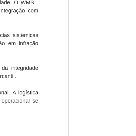
idade. O WMS - 
integração com 
ias sistêmicas 
ão em infração 
a integridade 
cantil.
al. A logística 
 operacional se 