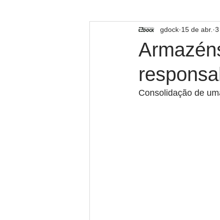
TECNOLOGIA
gdock
15 de abr.
3
Armazéns 
responsab
Consolidação de uma