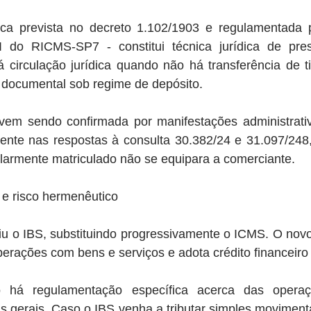
ica prevista no decreto 1.102/1903 e regulamentada p
do RICMS-SP7 - constitui técnica jurídica de pres
 circulação jurídica quando não há transferência de ti
documental sob regime de depósito.
em sendo confirmada por manifestações administrativ
te nas respostas à consulta 30.382/24 e 31.097/248,
armente matriculado não se equipara a comerciante.
a e risco hermenêutico
uiu o IBS, substituindo progressivamente o ICMS. O nov
perações com bens e serviços e adota crédito financeiro 
o há regulamentação específica acerca das operaçõ
 gerais. Caso o IBS venha a tributar simples movimenta