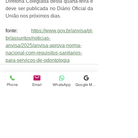
Diretoria Colegiada desta quarta-feira e 
deve ser publicada no Diário Oficial da 
União nos próximos dias.
fonte: 
https://www.gov.br/anvisa/pt-
br/assuntos/noticias-
anvisa/2025/anvisa-aprova-norma-
nacional-com-requisitos-sanitarios-
para-servicos-de-odontologia
Phone
Email
WhatsApp
Google Meu Negócio
Ver tudo
Posts recentes