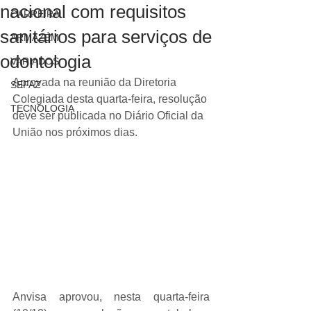
nacional com requisitos
CARREIRA
sanitários para serviços de
ARMAZÉM
odontologia
VARIADOS
Aprovada na reunião da Diretoria 
SEFAZ
Colegiada desta quarta-feira, resolução 
TECNOLOGIA
deve ser publicada no Diário Oficial da 
União nos próximos dias.
Anvisa aprovou, nesta quarta-feira 