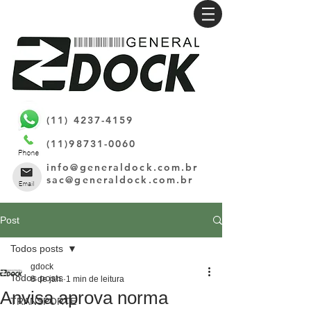
(11) 4237-4159
(11)98731-0060
info@generaldock.com.br
sac@generaldock.com.br
Post
Todos posts
gdock
Todos posts
8 de jan.
1 min de leitura
Anvisa aprova norma
TRANSPORTE