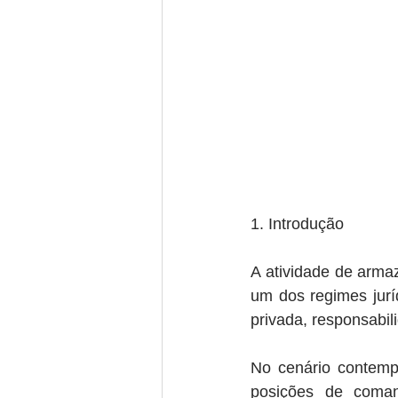
1. Introdução
A atividade de armaz
um dos regimes juríd
privada, responsabil
No cenário contempo
posições de coman