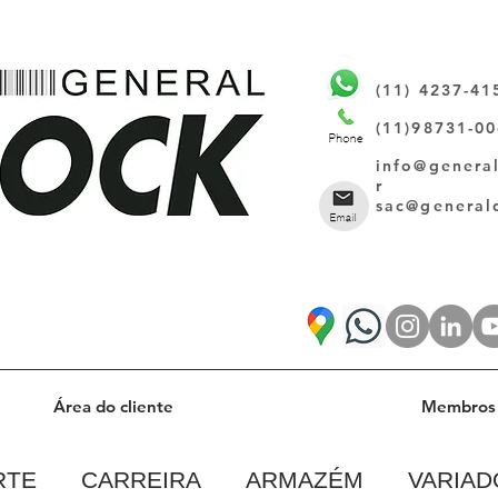
(11) 4237-41
(11)98731-0
info@genera
r
sac@general
Área do cliente
Membros 
RTE
CARREIRA
ARMAZÉM
VARIAD