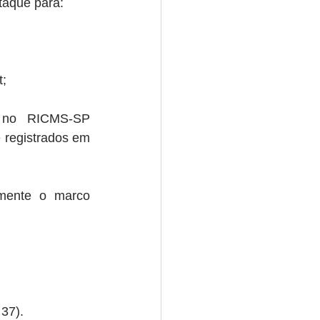
taque para:
t;
s no RICMS-SP 
 registrados em 
mente o marco 
 37).