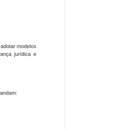
 adotar modelos 
nça jurídica e 
emandam: