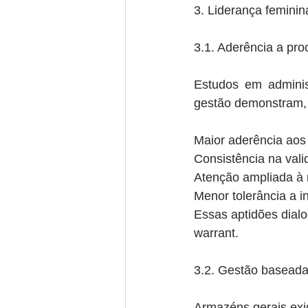
3. Liderança feminin
3.1. Aderência a pr
Estudos em adminis
gestão demonstram,
Maior aderência aos 
Consistência na val
Atenção ampliada à r
Menor tolerância a i
Essas aptidões dial
warrant.
3.2. Gestão baseada
Armazéns gerais ex