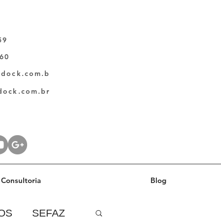
59
060
ldock.com.b
dock.com.br
Consultoria
Blog
OS
SEFAZ