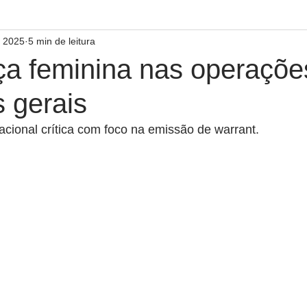
e 2025
5 min de leitura
nça feminina nas operaçõe
 gerais
racional crítica com foco na emissão de warrant.