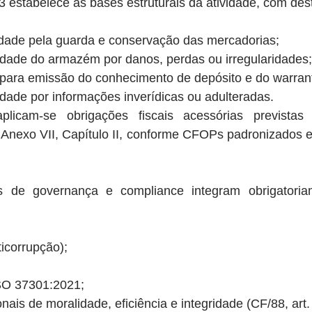
 estabelece as bases estruturais da atividade, com des
lidade pela guarda e conservação das mercadorias;
lidade do armazém por danos, perdas ou irregularidades;
s para emissão do conhecimento de depósito e do warran
lidade por informações inverídicas ou adulteradas.
aplicam-se obrigações fiscais acessórias prevista
 Anexo VII, Capítulo II, conforme CFOPs padronizados e
s de governança e compliance integram obrigatoria
ticorrupção);
SO 37301:2021;
onais de moralidade, eficiência e integridade (CF/88, art.