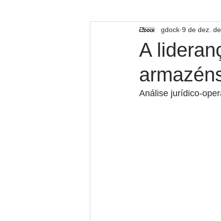
TECNOLOGIA
gdock
9 de dez. d
A lidera
armazéns
Análise jurídico-ope