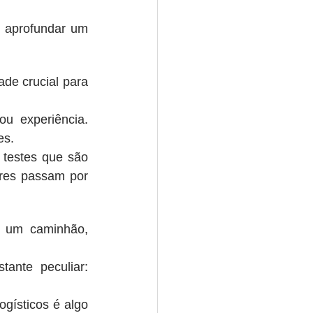
 aprofundar um 
ade crucial para 
u experiência. 
es.
testes que são 
res passam por 
 um caminhão, 
nte peculiar: 
ísticos é algo 