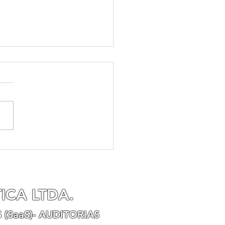
culação jurídica de
adorias em armazéns
is
ICA LTDA.
 (SaaS)- AUDITORIAS