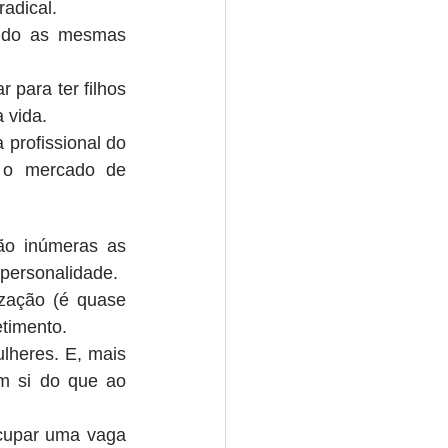
adical.
ndo as mesmas 
para ter filhos 
 vida.
profissional do 
m o mercado de 
ão inúmeras as 
 personalidade.
zação (é quase 
timento.
heres. E, mais 
m si do que ao 
cupar uma vaga 