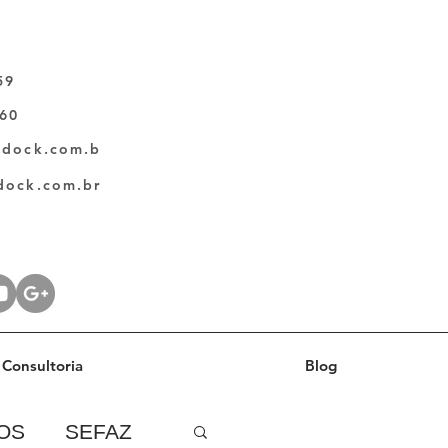
59
060
ldock.com.b
dock.com.br
Consultoria
Blog
OS
SEFAZ