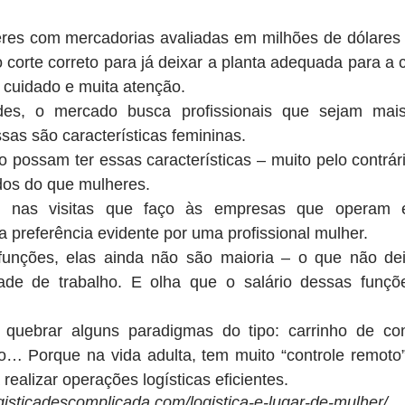
res com mercadorias avaliadas em milhões de dólares 
 corte correto para já deixar a planta adequada para a co
 cuidado e muita atenção.
des, o mercado busca profissionais que sejam mais
ssas são características femininas.
possam ter essas características – muito pelo contrár
dos do que mulheres.
, nas visitas que faço às empresas que operam e
 preferência evidente por uma profissional mulher.
unções, elas ainda não são maioria – o que não dei
dade de trabalho. E olha que o salário dessas funçõ
quebrar alguns paradigmas do tipo: carrinho de con
… Porque na vida adulta, tem muito “controle remoto”
realizar operações logísticas eficientes.
ogisticadescomplicada.com/logistica-e-lugar-de-mulher/