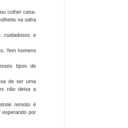
ou colher cana-
lheita na safra 
 cuidadosos e 
io. Tem homens 
sses tipos de 
xa de ser uma 
es não deixa a 
trole remoto é 
 esperando por 