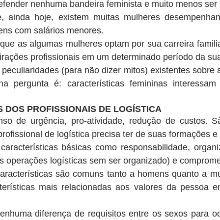
efender nenhuma bandeira feminista e muito menos ser r
, ainda hoje, existem muitas mulheres desempenha
ens com salários menores.
e as algumas mulheres optam por sua carreira familiar 
rações profissionais em um determinado período da sua
eculiaridades (para não dizer mitos) existentes sobre a 
ha pergunta é: características femininas interessa
 DOS PROFISSIONAIS DE LOGÍSTICA
nso de urgência, pro-atividade, redução de custos. S
rofissional de logística precisa ter de suas formações e
características básicas como responsabilidade, organi
as operações logísticas sem ser organizado) e comprome
aracterísticas são comuns tanto a homens quanto a mul
terísticas mais relacionadas aos valores da pessoa e
nenhuma diferença de requisitos entre os sexos para o