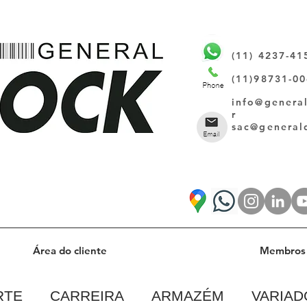
(11) 4237-41
(11)98731-0
info@genera
r
sac@general
Área do cliente
Membros 
RTE
CARREIRA
ARMAZÉM
VARIAD