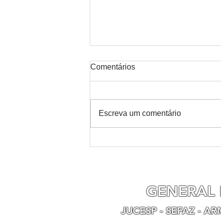
Comentários
Escreva um comentário
Reforma tributária do
consumo no Brasil: Evolução
normativa
GENERAL 
JUCESP - SEFAZ - A